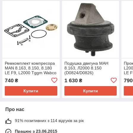
Ремкомплект компресора
Подушка двигуна МАН
Прок
MAN 8.163, 8.150, 8.180
8.163, Л2000 8.150
L200
LE F9, L2000 Tggm Wabco
(D0824/D0826)
LE F
РМК Ман
прок
740
1 630
790
₴
₴
запч
Купити
Купити
Про нас
91% позитивних з 114 відгуків за рік
Працює з 23.06.2015