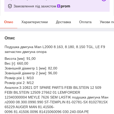
Замовлення під захистом
Опис
Характеристики
Доставка
Оплата
Умови п
Опис
Подушка двигуна Man L2000 8.163, 8.180, 8.150 TGL, LE F9
запчастин двигуна опора
Висота [мм]: 91,00
Вес [г]: 660,00
Зовнішній діаметр 1 [мм]: 82,00
Зовнішній діаметр 2 [мм]: 96,00
Розмір різі 1: M10
Розмір різі 2: M12
Аналоги:3.10821 DT SPARE PARTS FEBI BILSTEIN 12 509
FEBI BILSTEIN 12509 27662 01 LEMFORDER
12340300004 MEYLE 7626 SEM LASTIK подушка двигуна Ман
л2000 08.300.0990.990 ST-TEMPLIN 81-02781-SX 8102781SX
65229 AUGER MAN 81.41506-
0096 81.41506.0096 81415060096 030.240-00A PE