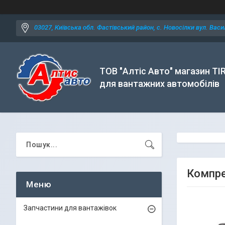
03027, Київська обл. Фастівський район, с. Новосілки вул. Васил
ТОВ "Алтіс Авто" магазин TI
для вантажних автомобілів
Компре
Запчастини для вантажівок