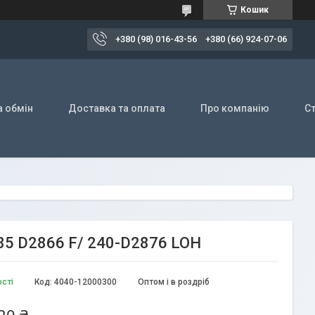
Кошик
+380 (98) 016-43-56
+380 (66) 924-07-06
а обмін
Доставка та оплата
Про компанію
Ст
585 D2866 F/ 240-D2876 LOH
ості
Код:
4040-12000300
Оптом і в роздріб