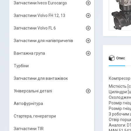
Запчастини Iveco Eurocargo
Запчастини Volvo FH 12, 13
Запчастини Volvo FL 6
Запчастини для напівпричепів
Вантажна група
Опис
Турбіни
Запчастини для вантажівок
Компресор 
Місткість [с
Універсальні деталі
Циліндри [ш
Охолодженн
Розмір гніз
Автофурнітура
Розмір гніз
З робочим 
Стартера, генератори
Отвір поршн
Аналоги: D
Запчастини TIR
MAN 51.541