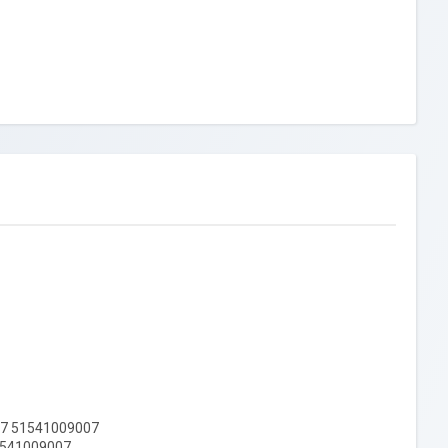
07 51541009007
51541009007