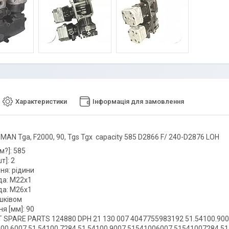
Характеристики
Інформація для замовлення
MAN Tga, F2000, 90, Tgs Tgx capacity 585 D2866 F/ 240-D2876 LOH
м?]: 585
т]: 2
я: рідини
да: M22x1
да: M26x1
шківом
я [мм]: 90
T SPARE PARTS 124880 DPH 21 130 007 4047755983192 51.54100.90
00.6007 51.54100.7284 51.54100.9007 51541006007 51541007284 