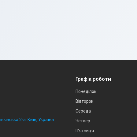
Графік роботи
Понеділок
Вівторок
Середа
ьківська 2-а, Київ, Україна
Четвер
Пʼятниця