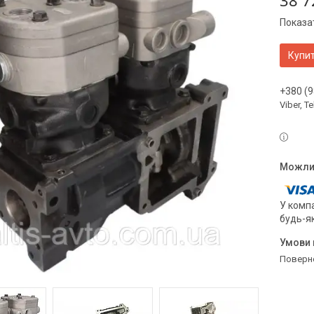
38 7
Показат
Купи
+380 (9
Viber, 
У компа
будь-я
поверн