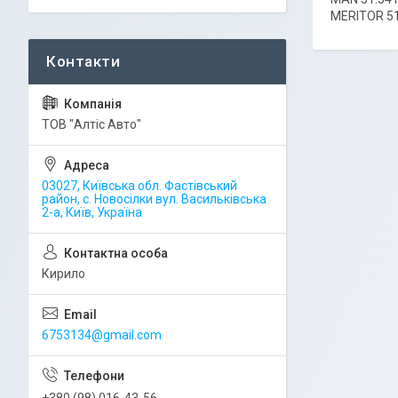
MERITOR 51
ТОВ "Алтіс Авто"
03027, Київська обл. Фастівський
район, с. Новосілки вул. Васильківська
2-а, Київ, Україна
Кирило
6753134@gmail.com
+380 (98) 016-43-56