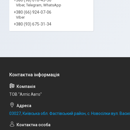
Viber, Telegram, WhatsApp
+380 (66) 924-07-06
Viber
+380 (93) 675-31-34
ТОВ "Алтіс Авто"
03027, Київська обл. Фастівський район, с. Новосілки вул. Васил