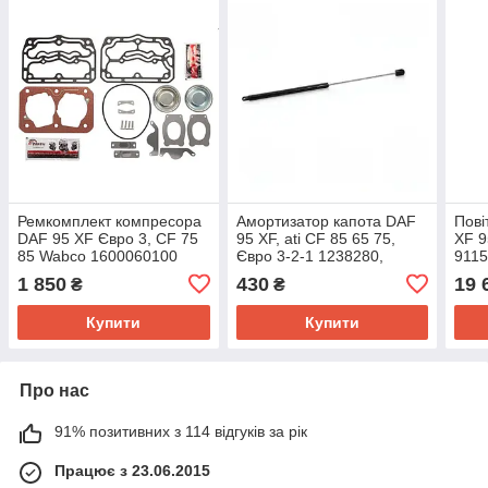
Ремкомплект компресора
Амортизатор капота DAF
Пові
DAF 95 XF Євро 3, CF 75
95 XF, ati CF 85 65 75,
XF 9
85 Wabco 1600060100
Євро 3-2-1 1238280,
911
050.075, 5.64125 52530
1 850
430
19 
₴
₴
0280060
Купити
Купити
Про нас
91% позитивних з 114 відгуків за рік
Працює з 23.06.2015