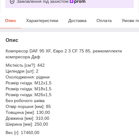
Замовлення під захистом
Опис
Характеристики
Доставка
Оплата
Умови п
Опис
Компресор DAF 95 XF, Євро 2 3 CF 75 85, ремкомплекти
компресора Даф
Місткість [см?]: 442
Циліндри [шт]: 2
Охолодження: рідини
Розмір гнізда: M12x1,5
Розмір гнізда: M18x1,5
Розмір гнізда: M26x1,5
Без робочого шківа
Отвір поршня [мм]: 85
Товщина [мм]: 130,00
Довжина [мм]: 310,00
Ширина [мм]: 250,00
Вес [г]: 17460,00