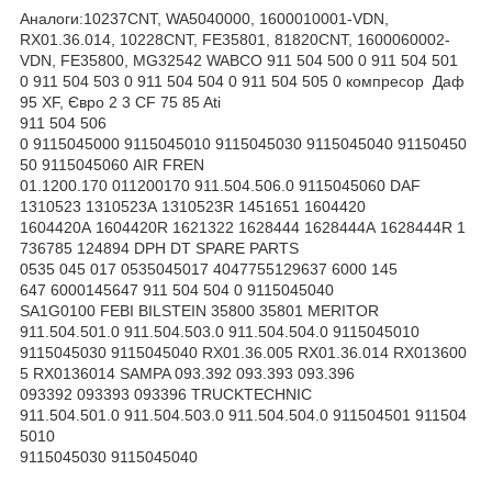
Аналоги:10237CNT, WA5040000, 1600010001-VDN,
RX01.36.014, 10228CNT, FE35801, 81820CNT, 1600060002-
VDN, FE35800, MG32542 WABCO 911 504 500 0 911 504 501
0 911 504 503 0 911 504 504 0 911 504 505 0 компресор Даф
95 XF, Євро 2 3 CF 75 85 Ati
911 504 506
0 9115045000 9115045010 9115045030 9115045040 91150450
50 9115045060 AIR FREN
01.1200.170 011200170 911.504.506.0 9115045060 DAF
1310523 1310523A 1310523R 1451651 1604420
1604420A 1604420R 1621322 1628444 1628444A 1628444R 1
736785 124894 DPH DT SPARE PARTS
0535 045 017 0535045017 4047755129637 6000 145
647 6000145647 911 504 504 0 9115045040
SA1G0100 FEBI BILSTEIN 35800 35801 MERITOR
911.504.501.0 911.504.503.0 911.504.504.0 9115045010
9115045030 9115045040 RX01.36.005 RX01.36.014 RX013600
5 RX0136014 SAMPA 093.392 093.393 093.396
093392 093393 093396 TRUCKTECHNIC
911.504.501.0 911.504.503.0 911.504.504.0 911504501 911504
5010
9115045030 9115045040