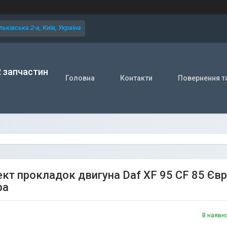
ьківська 2-а, Київ, Україна
R запчастин
Головна
Контакти
Повернення т
кт прокладок двигуна Daf XF 95 CF 85 Євро
ра
В наявн