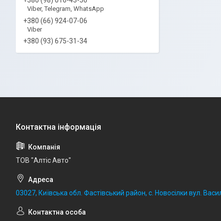
Viber, Telegram, WhatsApp
+380 (66) 924-07-06
Viber
+380 (93) 675-31-34
ТОВ "Алтіс Авто"
03027, Київська обл. Фастівський район, с. Новосілки вул. Васил