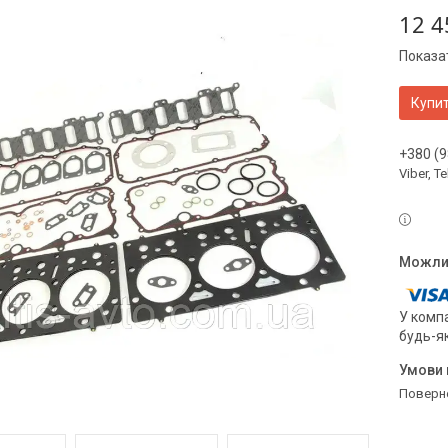
12 4
Показат
Купи
+380 (9
Viber, 
У компа
будь-я
поверн