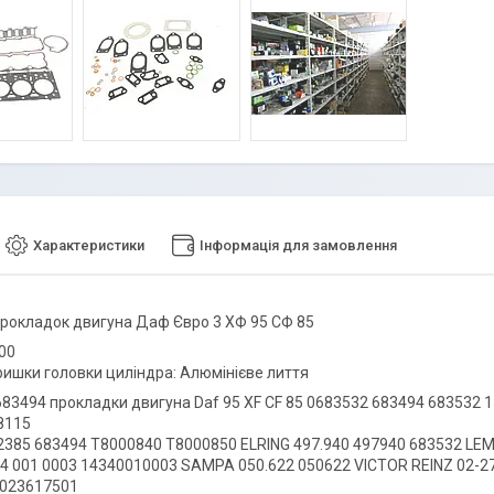
Характеристики
Інформація для замовлення
рокладок двигуна Даф Євро 3 ХФ 95 СФ 85
,00
ришки головки циліндра: Алюмінієве лиття
683494 прокладки двигуна Daf 95 XF CF 85 0683532 683494 683532 
8115
385 683494 T8000840 T8000850 ELRING 497.940 497940 683532 LE
4 001 0003 14340010003 SAMPA 050.622 050622 VICTOR REINZ 02-2
 023617501