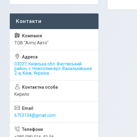
ТОВ "Алтіс Авто"
03027, Київська обл. Фастівський
район, с. Новосілки вул. Васильківська
2-а, Київ, Україна
Кирило
6753134@gmail.com
+380 (98) 016-43-56