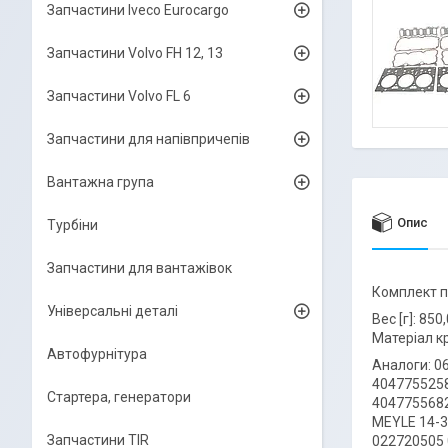
Запчастини Iveco Eurocargo
Запчастини Volvo FH 12, 13
Запчастини Volvo FL 6
Запчастини для напівпричепів
Вантажна група
Опис
Турбіни
Запчастини для вантажівок
Комплект п
Універсальні деталі
Вес [г]: 850
Матеріал к
Автофурнітура
Аналоги: 0
404775525
Стартера, генератори
4047755682
MEYLE 14-3
Запчастини TIR
022720505