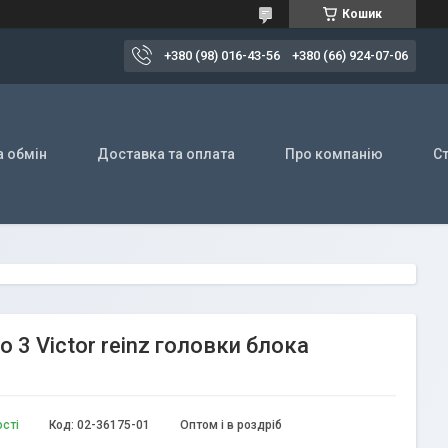
Кошик
+380 (98) 016-43-56
+380 (66) 924-07-06
а обмін
Доставка та оплата
Про компанію
Ст
 3 Victor reinz головки блока
ості
Код:
02-36175-01
Оптом і в роздріб