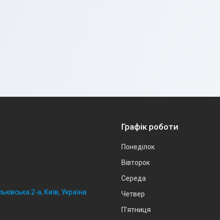
Графік роботи
Понеділок
Вівторок
Середа
ьківська 2-а, Київ, Україна
Четвер
Пʼятниця