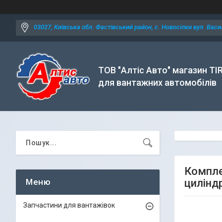
03027, Київська обл. Фастівський район, с. Новосілки вул. Васил
ТОВ "Алтіс Авто" магазин TI
для вантажних автомобілів
Компле
цилінд
Запчастини для вантажівок