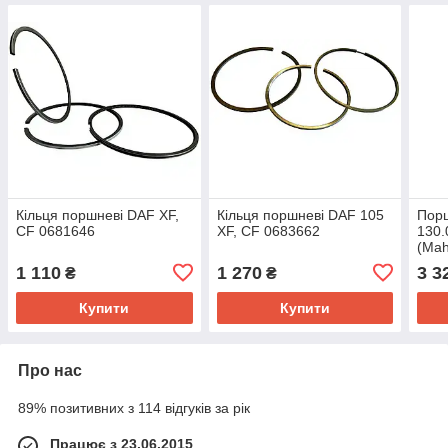
Кільця поршневі DAF XF,
Кільця поршневі DAF 105
Порш
CF 0681646
XF, CF 0683662
130.
(Mah
1 110
1 270
3 3
₴
₴
Купити
Купити
Про нас
89% позитивних з 114 відгуків за рік
Працює з 23.06.2015