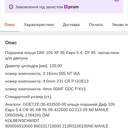
Замовлення під захистом
Опис
Характеристики
Доставка
Оплата
Умови п
Опис
Поршневі кільця DAF 105 XF 95 Євро 5 4, CF 85 запчастини
для двигуна
Діаметр циліндра [мм]: 130,00
номер компонента: 3.16mm 005 NT IKA
номер компонента: 4.0mm 231 CR P GOE13
номер компонента: 4mm 008IF GDC P KV1
Стандартний розмір [ст.]:
Аналоги: GOETZE 08-432500-00 кільця поршневі Даф 105
Євро 5 4 СФ 85 ХФ 95 08-432500-00 213 09 N0 MAHLE
ORIGINAL 1784291 DAF
KOLBENSCHMIDT
800056910000 800101710000 213RS100100N0 MAHLE