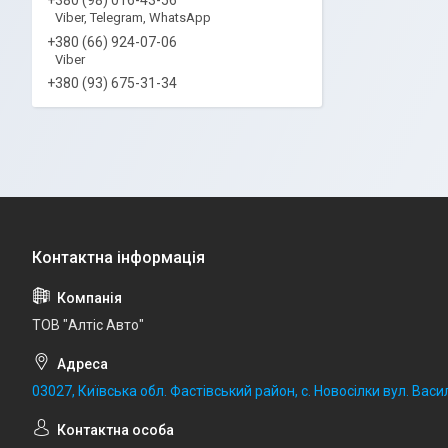
Viber, Telegram, WhatsApp
+380 (66) 924-07-06
Viber
+380 (93) 675-31-34
ТОВ "Алтіс Авто"
03027, Київська обл. Фастівський район, с. Новосілки вул. Васил