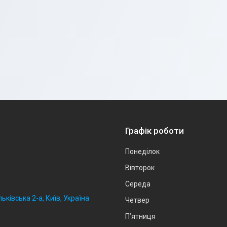
Графік роботи
Понеділок
Вівторок
Середа
ьківська 2-а, Київ, Україна
Четвер
Пʼятниця