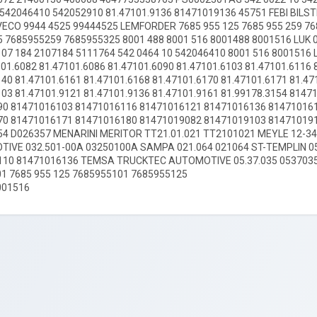
542046410 542052910 81.47101.9136 81471019136 45751 FEBI BILST
VECO 9944 4525 99444525 LEMFORDER 7685 955 125 7685 955 259 76
 7685955259 7685955325 8001 488 8001 516 8001488 8001516 LUK 0
107 184 2107184 5111764 542 0464 10 542046410 8001 516 8001516
01.6082 81.47101.6086 81.47101.6090 81.47101.6103 81.47101.6116 
140 81.47101.6161 81.47101.6168 81.47101.6170 81.47101.6171 81.4
103 81.47101.9121 81.47101.9136 81.47101.9161 81.99178.3154 814
90 81471016103 81471016116 81471016121 81471016136 81471016
70 81471016171 81471016180 81471019082 81471019103 81471019
4 D026357 MENARINI MERITOR TT21.01.021 TT2101021 MEYLE 12-34
IVE 032.501-00A 03250100A SAMPA 021.064 021064 ST-TEMPLIN 05
10 81471016136 TEMSA TRUCKTEC AUTOMOTIVE 05.37.035 0537035 
01 7685 955 125 7685955101 7685955125
001516