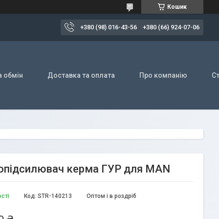
Кошик
+380 (98) 016-43-56
+380 (66) 924-07-06
а обмін
Доставка та оплата
Про компанію
Ст
дропідсилювач керма ГУР для MAN
ості
Код:
STR-140213
Оптом і в роздріб