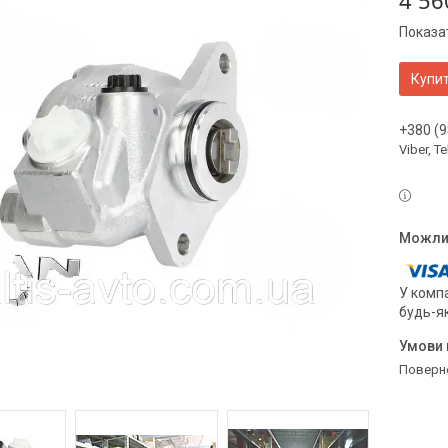
4 56
Показат
Купи
+380 (9
Viber, 
У компа
будь-я
поверн