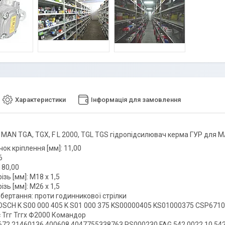
Характеристики
Інформація для замовлення
 MAN TGA, TGX, F L 2000, TGL TGS гідропідсилювач керма ГУР для 
ок кріплення [мм]: 11,00
6
180,00
ізь [мм]: M18 x 1,5
ізь [мм]: M26 x 1,5
бертання: проти годинникової стрілки
OSCH K S00 000 405 K S01 000 375 KS00000405 KS01000375 CSP671
с Тгг Тггх Ф2000 Командор
72 21460136 400608 4047755338763 PS000230 FAG 542 0022 10 542