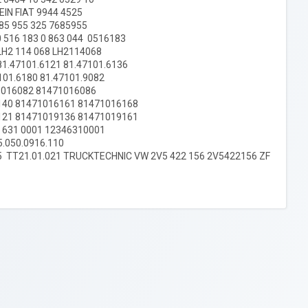
EIN FIAT 9944 4525
85 955 325 7685955
 516 183 0 863 044 0516183
 LH2 114 068 LH2114068
81.47101.6121 81.47101.6136
7101.6180 81.47101.9082
71016082 81471016086
140 81471016161 81471016168
121 81471019136 81471019161
 631 0001 12346310001
.050.0916.110
TT21.01.021 TRUCKTECHNIC VW 2V5 422 156 2V5422156 ZF