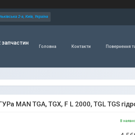
ьківська 2-а, Київ, Україна
R запчастин
Головна
Контакти
Повернення т
ГУРа MAN TGA, TGX, F L 2000, TGL TGS гі
В наявн