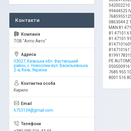
542002210 
99444525 I
7685955125
0863044 2 
MAN 81.471
81.47101.6
81.47101.9
ТОВ "Алтіс Авто"
814710160
814710161
8199178315
PE AUTOMOT
03027, Київська обл. Фастівський
район, с. Новосілки вул. Васильківська
0505009161
2-а, Київ, Україна
7685 955 1
8001 516 8
Кирило
6753134@gmail.com
+380 (98) 016-43-56