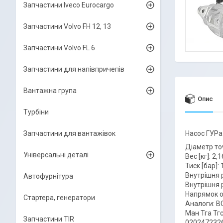
Запчастини Iveco Eurocargo
Запчастини Volvo FH 12, 13
Запчастини Volvo FL 6
Запчастини для напівпричепів
Вантажна група
Опис
Турбіни
Запчастини для вантажівок
Насос ГУРа
Діаметр точ
Універсальні деталі
Вес [кг]: 2,1
Тиск [бар]: 
Внутрішня р
Автофурнітура
Внутрішня р
Напрямок о
Стартера, генератори
Аналоги: B
Ман Тга Тг
Запчастини TIR
0202472326