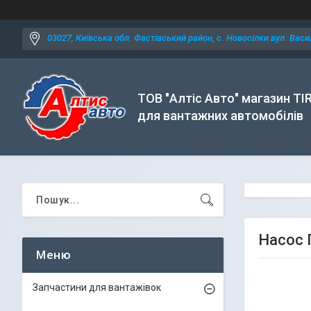
03027, Київська обл. Фастівський район, с. Новосілки вул. Васил
ТОВ "Алтіс Авто" магазин TI
для вантажних автомобілів
Насос 
Запчастини для вантажівок