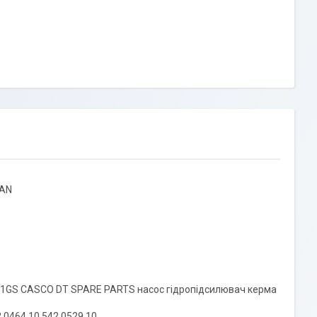
MAN
01GS CASCO DT SPARE PARTS насос гідропідсилювач керма
 0464 10 542 0529 10