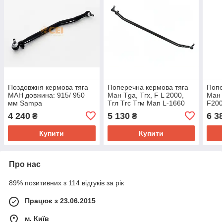
Поздовжня кермова тяга
Поперечна кермова тяга
Попе
МАН довжина: 915/ 950
Ман Tga, Тгх, F L 2000,
Ман 
мм Sampa
Тгл Тгс Тгм Man L-1660
F200
1610
4 240
5 130
6 3
₴
₴
Купити
Купити
Про нас
89% позитивних з 114 відгуків за рік
Працює з 23.06.2015
м. Київ