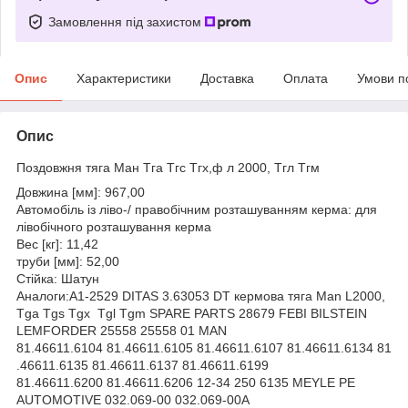
Замовлення під захистом
Опис
Характеристики
Доставка
Оплата
Умови п
Опис
Поздовжня тяга Ман Тга Тгс Тгх,ф л 2000, Тгл Тгм
Довжина [мм]: 967,00
Автомобіль із ліво-/ правобічним розташуванням керма: для
лівобічного розташування керма
Вес [кг]: 11,42
труби [мм]: 52,00
Стійка: Шатун
Аналоги:A1-2529 DITAS 3.63053 DT кермова тяга Man L2000,
Tga Tgs Tgx Tgl Tgm SPARE PARTS 28679 FEBI BILSTEIN
LEMFORDER 25558 25558 01 MAN
81.46611.6104 81.46611.6105 81.46611.6107 81.46611.6134 81
.46611.6135 81.46611.6137 81.46611.6199
81.46611.6200 81.46611.6206 12-34 250 6135 MEYLE PE
AUTOMOTIVE 032.069-00 032.069-00A