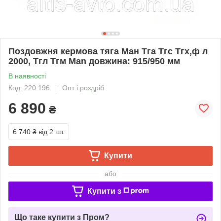
Поздовжня кермова тяга Ман Тга Тгс Тгх,ф л
2000, Тгл Тгм Man довжина: 915/950 мм
В наявності
Код: 220.196
Опт і роздріб
6 890
₴
6 740 ₴
від 2 шт.
Купити
або
Купити з
Що таке купити з Пром?