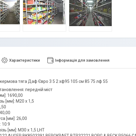
Характеристики
Інформація для замовлення
кермова тяга Даф Євро 3 5 2 хф95 105 см 85 75 лф 55
тановлення: передній міст
м]: 1690,00
зь [мм]: M20 x 1,5
0,50
 40,00
са [мм]: 26,00
: 10.9
ізь [мм]: M30 x 1,5 LHT
122 AUGER BK8503391 BERGKRAFT BTR32221 BORG & BECK R5066 CAS