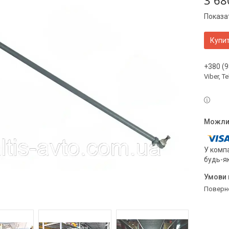
3 68
Показат
Купи
+380 (9
Viber, 
У компа
будь-я
поверн