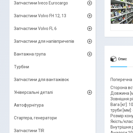
Запчастини Iveco Eurocargo
Запчастини Volvo FH 12, 13
Запчастини Volvo FL 6
Запчастини для напівпричепів
Вантажна група
Опис
Турбіни
Запчастини для вантажівок
Поперечна 
Сторона вс
Універсальні деталі
Довжина [м
Зовнішня рі
Вага [кг]: 1
Автофурнітура
труби [мм]:
Розмір кону
Стартера, генератори
Якість/клас
Внутрішня р
Запчастини TIR
Аналоги:10