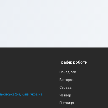
Графік роботи
Понеділок
Вівторок
Середа
ьківська 2-а, Київ, Україна
Четвер
Пʼятниця