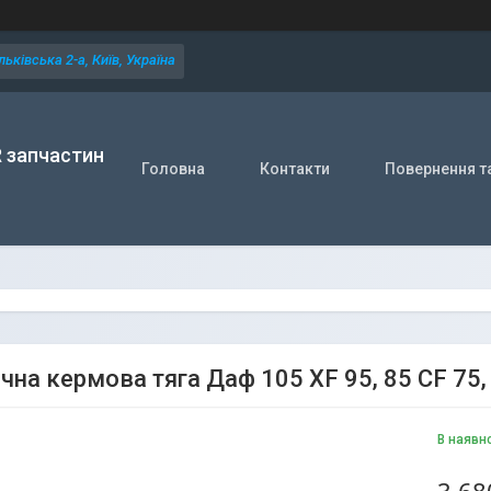
ьківська 2-а, Київ, Україна
R запчастин
Головна
Контакти
Повернення т
на кермова тяга Даф 105 XF 95, 85 CF 75, 
В наявн