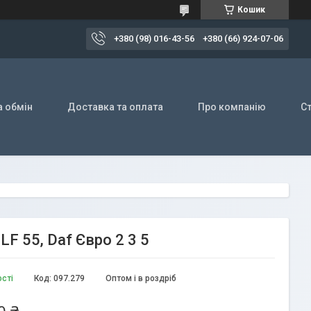
Кошик
+380 (98) 016-43-56
+380 (66) 924-07-06
а обмін
Доставка та оплата
Про компанію
Ст
LF 55, Daf Євро 2 3 5
ості
Код:
097.279
Оптом і в роздріб