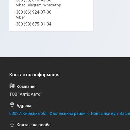
Viber, Telegram, WhatsApp
+380 (66) 924-07-06
Viber
+380 (93) 675-31-34
ТОВ "Алтіс Авто"
03027, Київська обл. Фастівський район, с. Новосілки вул. Васил