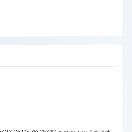
ALS DAF 1270 853 1353 391 поперечна тяга Даф 95 хф