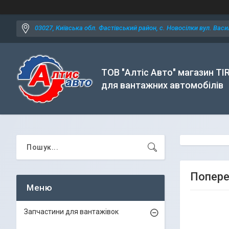
03027, Київська обл. Фастівський район, с. Новосілки вул. Васил
ТОВ "Алтіс Авто" магазин TI
для вантажних автомобілів
Попереч
Запчастини для вантажівок