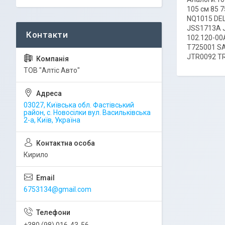
105 см 85 7
NQ1015 DEL
JSS1713A 
102.120-00
T725001 SA
JTR0092 T
ТОВ "Алтіс Авто"
03027, Київська обл. Фастівський
район, с. Новосілки вул. Васильківська
2-а, Київ, Україна
Кирило
6753134@gmail.com
+380 (98) 016-43-56