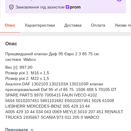
Замовлення під захистом
Опис
Характеристики
Доставка
Оплата
Умови п
Опис
Пришвидшний клапан Даф 95 Євро 2 3 85 75 см
система Wabco
Вес [г]: 897,00
Розмір різі 1: M16 x 1,5
Розмір різі 2: M22 x 1,5
Аналоги:DAF 1302103 1302103A 1302103R клапан
прискорювальний Daf 95 xf cf 85 75 1506 488 5.70105 DT
SPARE PARTS 9970 7005415 FAUN IVECO 4102
5604 5010207451 5801101682 E5010207451 5026 61508
LIEBHERR MERCEDES-BENZ 005 429 10 44
A005 429 10 44 034 043 0069 MEYLE 5010 207 451 RENAULT
TRUCKS 1935667 SCANIA 973 011 205 0 WABCO
Приховати