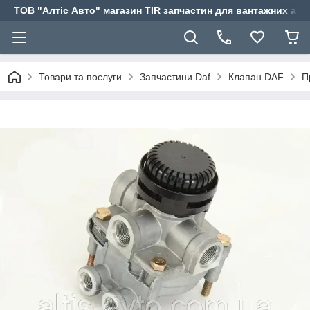
ТОВ "Алтіс Авто" магазин TIR запчастин для вантажних авт
Товари та послуги
Запчастини Daf
Клапан DAF
П