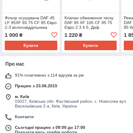
Фільтр осушувача DAF 45
Клапан обмеження тиску
Ремк
LF 95XF 65 75 CF 85 Євро
DAF 95 XF 105 CF 85 75
DAF 
2-3 вологовіддільника
Євро 2 3 4 5, Даф
85 
Wabco 1506635
пневматичний
1 000
1 220
1 8
₴
₴
Купити
Купити
Про нас
91% позитивних з 114 відгуків за рік
Працює з 23.06.2015
м. Київ
03027, Київська обл. Фастівський район, с. Новосілки вул.
Васильківська 2-а, Київ, Україна
Контакти
Сьогодні працює з 09:00 до 17:00
Показати весь графік роботи