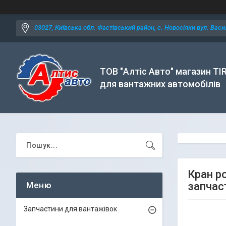
03027, Київська обл. Фастівський район, с. Новосілки вул. Васил
ТОВ "Алтіс Авто" магазин TI
для вантажних автомобілів
Кран р
запчас
Запчастини для вантажівок