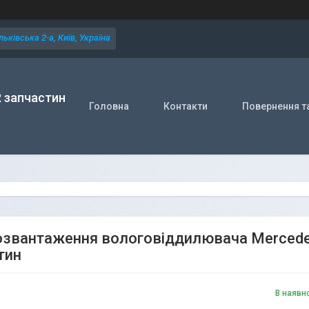
ьківська 2-а, Київ, Україна
R запчастин
Головна
Контакти
Повернення т
озвантаження вологовіддилювача Mercedes
тин
В наявн