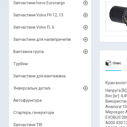
Запчастини Iveco Eurocargo
Запчастини Volvo FH 12, 13
Запчастини Volvo FL 6
Запчастини для напівпричепів
Вантажна група
Опис
Турбіни
Запчастини для вантажівок
Кран волог
Універсальні деталі
Напруга [В]
Вес [кг]: 4,4
Автофурнітура
Використан
Аналоги:10
Мерседес А
Стартера, генератори
EVOBUS 000 
A000 430 1
Запчастини TIR