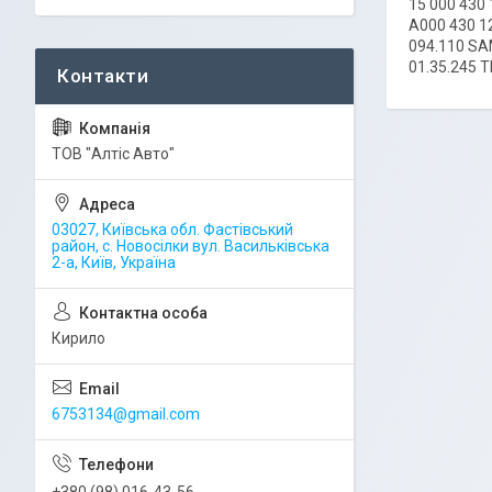
15 000 430 
A000 430 1
094.110 SA
01.35.245 
ТОВ "Алтіс Авто"
03027, Київська обл. Фастівський
район, с. Новосілки вул. Васильківська
2-а, Київ, Україна
Кирило
6753134@gmail.com
+380 (98) 016-43-56