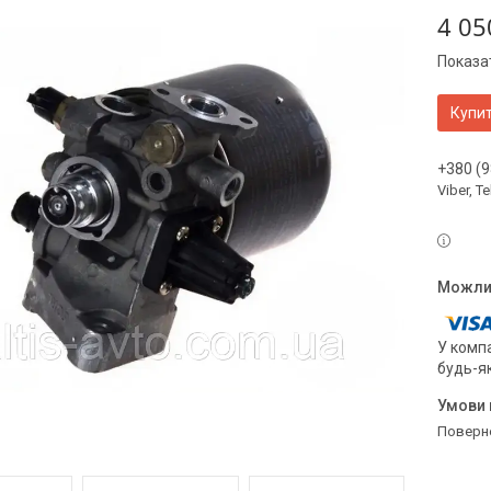
4 05
Показат
Купи
+380 (9
Viber, 
У компа
будь-я
поверн