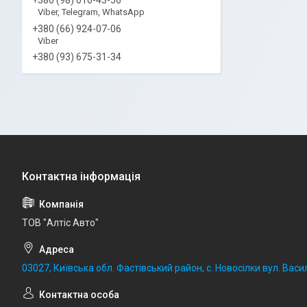
Viber, Telegram, WhatsApp
+380 (66) 924-07-06
Viber
+380 (93) 675-31-34
ТОВ "Алтіс Авто"
03027, Київська обл. Фастівський район, с. Новосілки вул. Васил