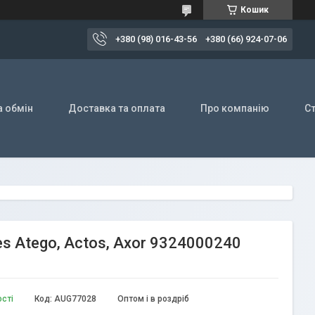
Кошик
+380 (98) 016-43-56
+380 (66) 924-07-06
а обмін
Доставка та оплата
Про компанію
Ст
 Atego, Actos, Axor 9324000240
ості
Код:
AUG77028
Оптом і в роздріб