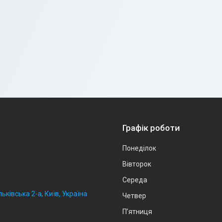
Графік роботи
Понеділок
Вівторок
Середа
ьківська 2-а, Київ, Україна
Четвер
Пʼятниця