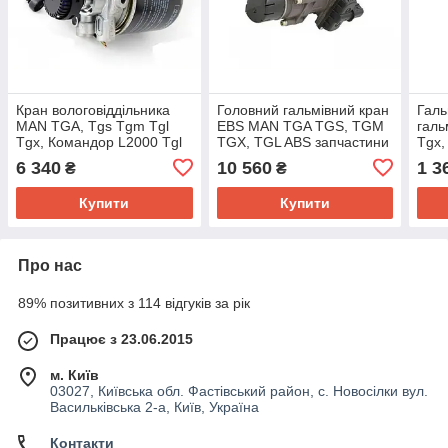
Кран вологовіддільника
Головний гальмівний кран
Галь
MAN TGA, Tgs Tgm Tgl
EBS MAN TGA TGS, TGM
гал
Tgx, Командор L2000 Tgl
TGX, TGL ABS запчастини
Tgx,
G90 осушувача
Ман Knorr Wabco
961
6 340
10 560
1 3
₴
₴
розвантаження Wabco
Knorr
Купити
Купити
Про нас
89% позитивних з 114 відгуків за рік
Працює з 23.06.2015
м. Київ
03027, Київська обл. Фастівський район, с. Новосілки вул.
Васильківська 2-а, Київ, Україна
Контакти