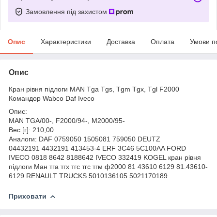
Замовлення під захистом
Опис
Характеристики
Доставка
Оплата
Умови п
Опис
Кран рівня підлоги MAN Tga Tgs, Tgm Tgx, Tgl F2000
Командор Wabco Daf Iveco
Опис:
MAN TGA/00-, F2000/94-, M2000/95-
Вес [г]: 210,00
Аналоги: DAF 0759050 1505081 759050 DEUTZ
04432191 4432191 413453-4 ERF 3C46 5C100AA FORD
IVECO 0818 8642 8188642 IVECO 332419 KOGEL кран рівня
підлоги Ман тга тгх тгс тгс тгм ф2000 81 43610 6129 81.43610-
6129 RENAULT TRUCKS 5010136105 5021170189
Приховати