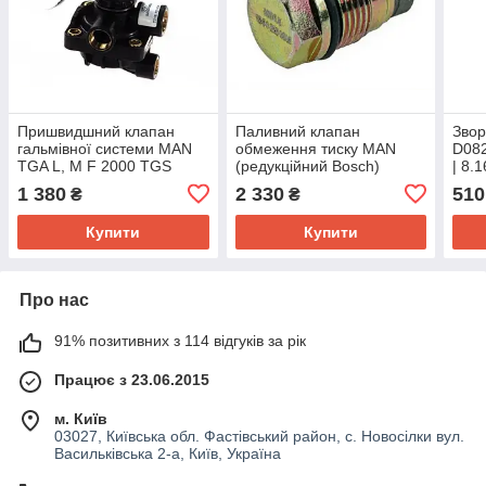
Пришвидшний клапан
Паливний клапан
Зво
гальмівної системи MAN
обмеження тиску MAN
D082
TGA L, M F 2000 TGS
(редукційний Bosch)
| 8.
8.163 Tgm F2000
1 380
2 330
510
₴
₴
Купити
Купити
Про нас
91% позитивних з 114 відгуків за рік
Працює з 23.06.2015
м. Київ
03027, Київська обл. Фастівський район, с. Новосілки вул.
Васильківська 2-а, Київ, Україна