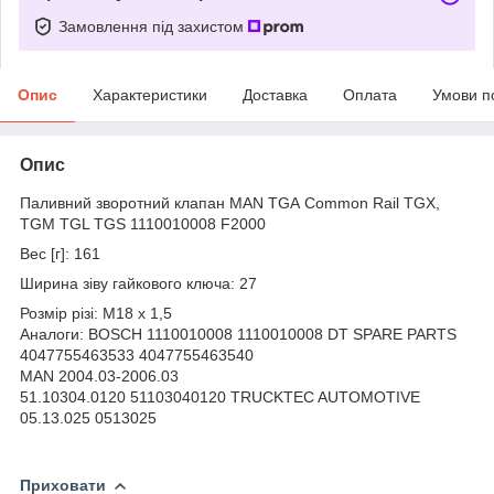
Замовлення під захистом
Опис
Характеристики
Доставка
Оплата
Умови п
Опис
Паливний зворотний клапан MAN TGA Common Rail TGX,
TGM TGL TGS 1110010008 F2000
Вес [г]: 161
Ширина зіву гайкового ключа: 27
Розмір різі: M18 x 1,5
Аналоги: BOSCH 1110010008 1110010008 DT SPARE PARTS
4047755463533 4047755463540
MAN 2004.03-2006.03
51.10304.0120 51103040120 TRUCKTEC AUTOMOTIVE
05.13.025 0513025
Приховати