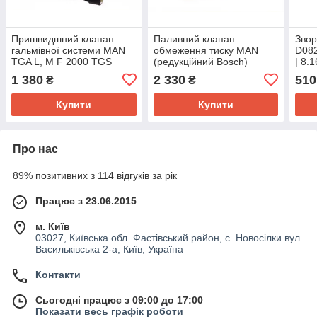
Пришвидшний клапан
Паливний клапан
Зво
гальмівної системи MAN
обмеження тиску MAN
D082
TGA L, M F 2000 TGS
(редукційний Bosch)
| 8.
8.163 Tgm F2000
1 380
2 330
510
₴
₴
Купити
Купити
Про нас
89% позитивних з 114 відгуків за рік
Працює з 23.06.2015
м. Київ
03027, Київська обл. Фастівський район, с. Новосілки вул.
Васильківська 2-а, Київ, Україна
Контакти
Сьогодні працює з 09:00 до 17:00
Показати весь графік роботи