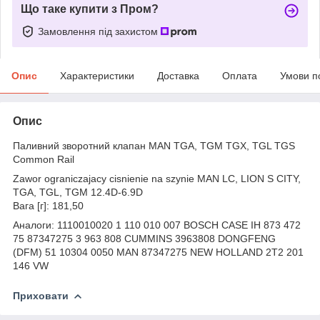
Що таке купити з Пром?
Замовлення під захистом
Опис
Характеристики
Доставка
Оплата
Умови п
Опис
Паливний зворотний клапан MAN TGA, TGM TGX, TGL TGS
Common Rail
Zawor ograniczajacy cisnienie na szynie MAN LC, LION S CITY,
TGA, TGL, TGM 12.4D-6.9D
Вага [г]: 181,50
Аналоги: 1110010020 1 110 010 007 BOSCH CASE IH 873 472
75 87347275 3 963 808 CUMMINS 3963808 DONGFENG
(DFM) 51 10304 0050 MAN 87347275 NEW HOLLAND 2T2 201
146 VW
Приховати