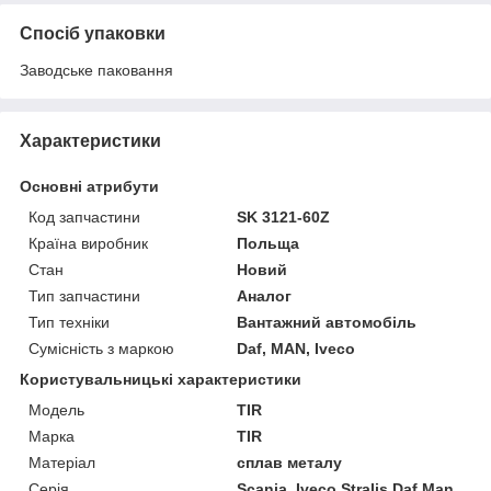
Спосіб упаковки
Заводське паковання
Характеристики
Основні атрибути
Код запчастини
SK 3121-60Z
Країна виробник
Польща
Стан
Новий
Тип запчастини
Аналог
Тип техніки
Вантажний автомобіль
Сумісність з маркою
Daf, MAN, Iveco
Користувальницькі характеристики
Мoдель
TIR
Марка
TIR
Матеріал
сплав металу
Серія
Scania, Iveco Stralis Daf Man