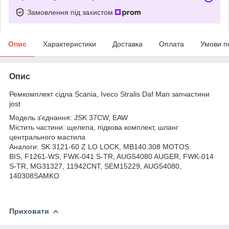
Замовлення під захистом
Опис
Характеристики
Доставка
Оплата
Умови п
Опис
Ремкомплект сідла Scania, Iveco Stralis Daf Man запчастини
jost
Модель з'єднання: JSK 37CW, EAW
Містить частини: щелепа, підкова комплект, шланг
центрального мастила
Аналоги: SK 3121-60 Z LO LOCK, MB140.308 MOTOS
BIS, F1261-WS, FWK-041 S-TR, AUG54080 AUGER, FWK-014
S-TR, MG31327, 11942CNT, SEM15229, AUG54080,
140308SAMKO
Приховати