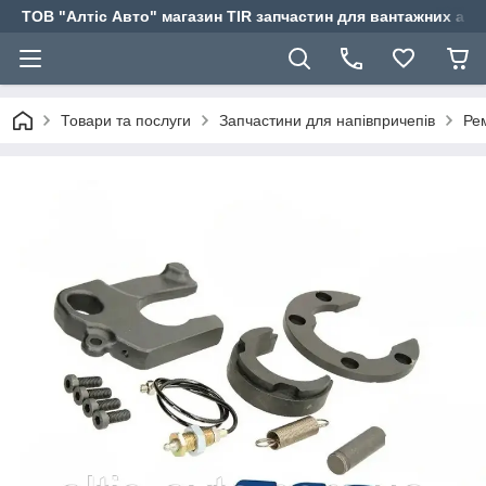
ТОВ "Алтіс Авто" магазин TIR запчастин для вантажних авт
Товари та послуги
Запчастини для напівпричепів
Рем