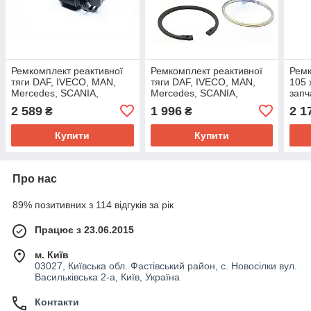
Ремкомплект реактивної
Ремкомплект реактивної
Ремк
тяги DAF, IVECO, MAN,
тяги DAF, IVECO, MAN,
105 
Mercedes, SCANIA,
Mercedes, SCANIA,
запч
SETRA, NEOPLAN (CEI)
SETRA, NEOPLAN
2 589
1 996
2 1
₴
₴
226.018
(Sampa) 010.578
Купити
Купити
Про нас
89% позитивних з 114 відгуків за рік
Працює з 23.06.2015
м. Київ
03027, Київська обл. Фастівський район, с. Новосілки вул.
Васильківська 2-а, Київ, Україна
Контакти