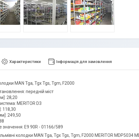
Характеристики
Інформація для замовлення
олодки MAN Tga, Tgx Tgs, Tgm, F2000
тановлення: передній міст
м]: 28,20
система: MERITOR D3
: 118,30
м]: 249,50
,88
е значення: E9 90R - 01166/589
альмівні колодки MAN Tga, Tgx Tgs, Tgm, F2000 MERITOR MDP5034 