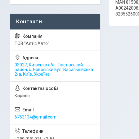
MAN 81508
A00242008
828552600
ТОВ "Алтіс Авто"
03027, Київська обл. Фастівський
район, с. Новосілки вул. Васильківська
2-а, Київ, Україна
Кирило
6753134@gmail.com
+380 (98) 016-43-56