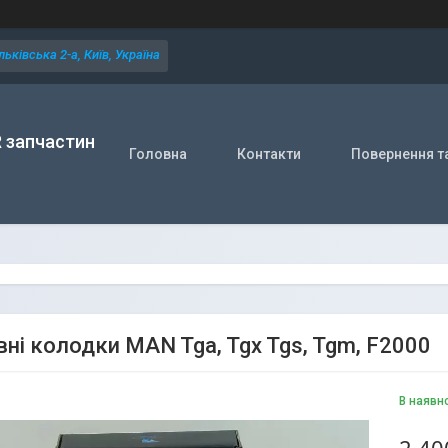
ьківська 2-а, Київ, Україна
R запчастин
Головна
Контакти
Повернення т
вні колодки MAN Tga, Tgx Tgs, Tgm, F2000
В наявн