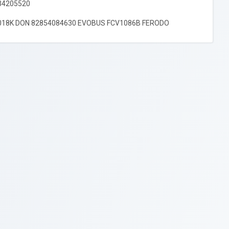
34205520
018K DON 82854084630 EVOBUS FCV1086B FERODO