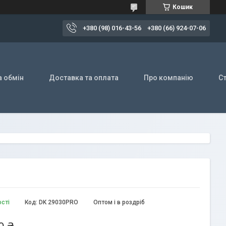
Кошик
+380 (98) 016-43-56
+380 (66) 924-07-06
а обмін
Доставка та оплата
Про компанію
Ст
ості
Код:
DK 29030PRO
Оптом і в роздріб