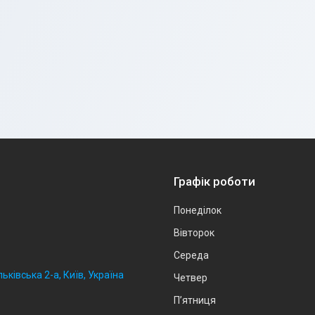
Графік роботи
Понеділок
Вівторок
Середа
ьківська 2-а, Київ, Україна
Четвер
Пʼятниця