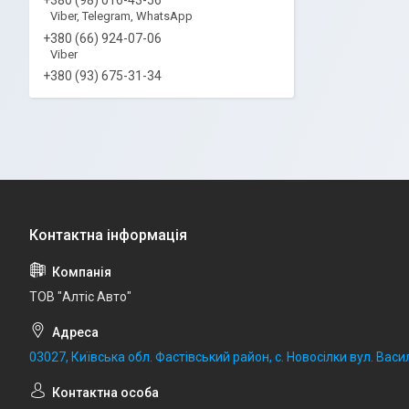
Viber, Telegram, WhatsApp
+380 (66) 924-07-06
Viber
+380 (93) 675-31-34
ТОВ "Алтіс Авто"
03027, Київська обл. Фастівський район, с. Новосілки вул. Васил