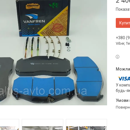
2 40
Показат
Купи
+380 (9
Viber, 
У компа
будь-я
поверн