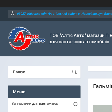
03027, Київська обл. Фастівський район, с. Новосілки вул. Васил
ТОВ "Алтіс Авто" магазин TI
для вантажних автомобілів
Гальмі
Запчастини для вантажівок