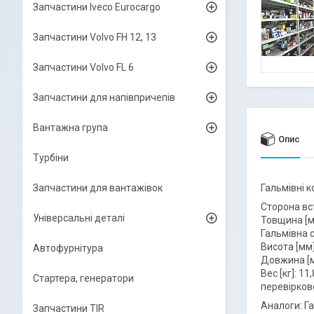
Запчастини Iveco Eurocargo
Запчастини Volvo FH 12, 13
Запчастини Volvo FL 6
Запчастини для напівпричепів
Вантажна група
Опис
Турбіни
Запчастини для вантажівок
Гальмівні к
Сторона вс
Універсальні деталі
Товщина [м
Гальмівна 
Висота [мм]
Автофурнітура
Довжина [м
Вес [кг]: 11
Стартера, генератори
перевірков
Аналоги: Г
Запчастини TIR