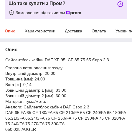
Що таке купити з Пром?
Замовлення під захистом
Опис
Характеристики
Доставка
Оплата
Умови п
Опис
Сайлентблок кабіни DAF XF 95, CF 85 75 65 Євро 2 3
Сторона встановлення: ззаду
Внутрішній діаметр: 20,00
Товщина [мм]: 24,00
Вага [кг]: 0,14
Зовнішній діаметр 1 [мм]: 83,00
Зовнішній діаметр 2 [мм]: 60,00
Матеріал: гума/метал
Аналоги: Сайлентблок кабіни DAF Євро 2 3
DAF 65 FA 65 CF 180/FA 65 CF 210/FA 65 CF 240/FA 65.180/FA
65.210/FA 65.240/FA 75 CF 250/FA 75 CF 290/FA 75 CF 320/FA
75.240/FA 75.270/FA 75.300/FA ,
050.028 AUGER