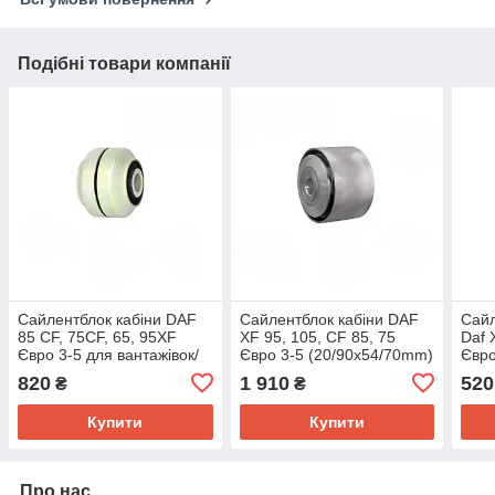
Подібні товари компанії
Сайлентблок кабіни DAF
Сайлентблок кабіни DAF
Сайл
85 CF, 75CF, 65, 95XF
XF 95, 105, CF 85, 75
Daf 
Євро 3-5 для вантажівок/
Євро 3-5 (20/90x54/70mm)
Євро
тягача 1425160
підвіска Даф 1314545
820
1 910
520
₴
₴
Купити
Купити
Про нас