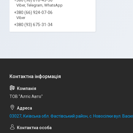
Viber, Telegram, WhatsApp
+380 (66) 924-07-06
Viber
+380 (93) 675-31-34
ТОВ "Алтіс Авто"
03027, Київська обл. Фастівський район, с. Новосілки вул. Васил