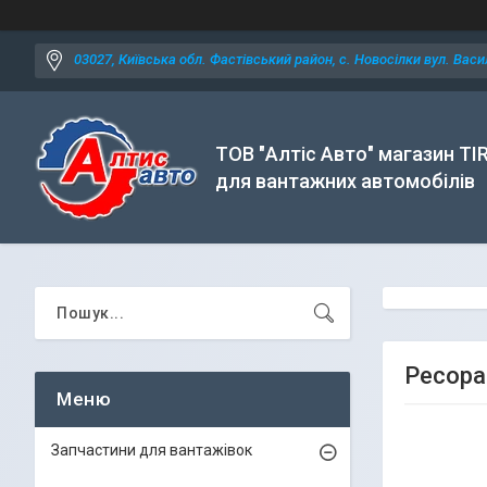
03027, Київська обл. Фастівський район, с. Новосілки вул. Васил
ТОВ "Алтіс Авто" магазин TI
для вантажних автомобілів
Ресора
Запчастини для вантажівок