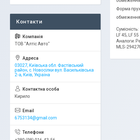
обмеження 
Форма пруж
обмеження 
Сумісність:
LF 45, LF 55
Аналоги: Ре
ТОВ "Алтіс Авто"
MLS-294270
03027, Київська обл. Фастівський
район, с. Новосілки вул. Васильківська
2-а, Київ, Україна
Кирило
6753134@gmail.com
+380 (98) 016-43-56