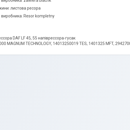
виробника: zawiera blachк
ини: листова ресора
виробника: Resor kompletny
ссора DAF LF 45, 55 напіврессора-гусак
00 MAGNUM TECHNOLOGY, 14013250019 TES, 1401325 MFT, 2942700