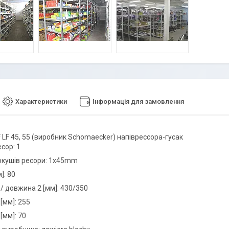
Характеристики
Інформація для замовлення
 LF 45, 55 (виробник Schomaecker) напіврессора-гусак
есор: 1
аркушів ресори: 1x45mm
]: 80
/ довжина 2 [мм]: 430/350
[мм]: 255
[мм]: 70