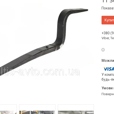
11 3
Показат
Купи
+380 (9
Viber, 
У компа
будь-я
поверн