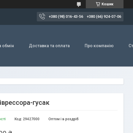
Кошик
+380 (98) 016-43-56
+380 (66) 924-07-06
а обмін
Доставка та оплата
Про компанію
Ст
іврессора-гусак
ості
Код:
29427000
Оптом і в роздріб