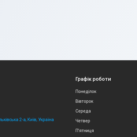
Графік роботи
Понеділок
Вівторок
Середа
ьківська 2-а, Київ, Україна
Четвер
Пʼятниця