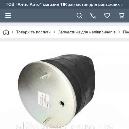
ТОВ "Алтіс Авто" магазин TIR запчастин для вантажних авт
Товари та послуги
Запчастини для напівпричепів
Пн