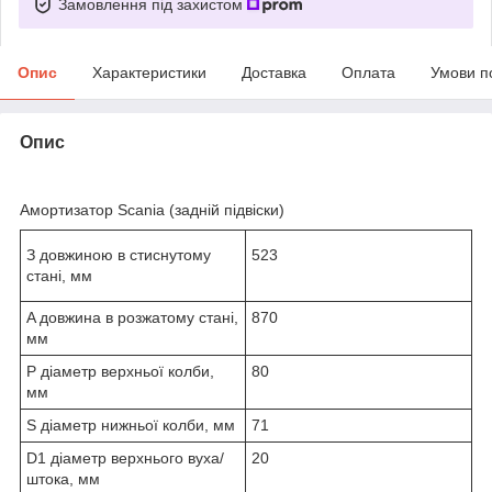
Замовлення під захистом
Опис
Характеристики
Доставка
Оплата
Умови п
Опис
Амортизатор Scania (задній підвіски)
З довжиною в стиснутому
523
стані, мм
A довжина в розжатому стані,
870
мм
P діаметр верхньої колби,
80
мм
S діаметр нижньої колби, мм
71
D1 діаметр верхнього вуха/
20
штока, мм