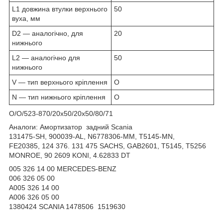
L1 довжина втулки верхнього
50
вуха, мм
D2 — аналогічно, для
20
нижнього
L2 — аналогічно для
50
нижнього
V — тип верхнього кріплення
O
N — тип нижнього кріплення
O
O/O/523-870/20x50/20x50/80/71
Аналоги: Амортизатор задний Scania
131475-SH, 900039-AL, N6778306-MM, T5145-MN,
FE20385, 124 376. 131 475 SACHS, GAB2601, T5145, T5256
MONROE, 90 2609 KONI, 4.62833 DT
005 326 14 00 MERCEDES-BENZ
006 326 05 00
A005 326 14 00
A006 326 05 00
1380424 SCANIA 1478506 1519630