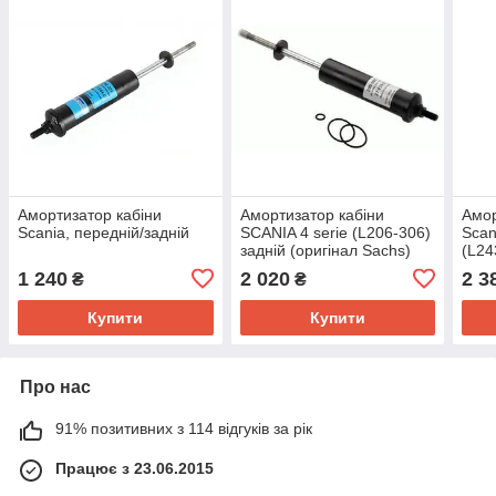
Амортизатор кабіни
Амортизатор кабіни
Амор
Scania, передній/задній
SCANIA 4 serie (L206-306)
Scan
задній (оригінал Sachs)
(L24
290 990
(Mon
1 240
2 020
2 3
₴
₴
Купити
Купити
Про нас
91% позитивних з 114 відгуків за рік
Працює з 23.06.2015