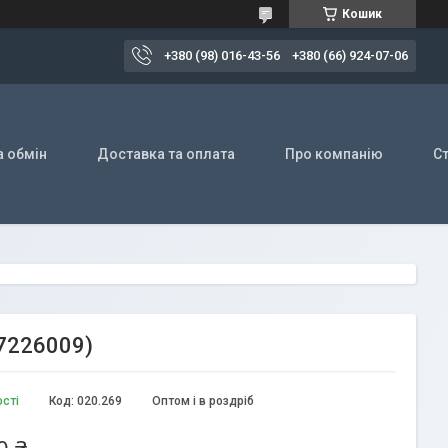
Кошик
+380 (98) 016-43-56
+380 (66) 924-07-06
а обмін
Доставка та оплата
Про компанію
Ст
7226009)
ості
Код:
020.269
Оптом і в роздріб