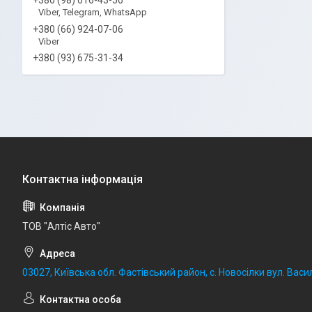
Viber, Telegram, WhatsApp
+380 (66) 924-07-06
Viber
+380 (93) 675-31-34
ТОВ "Алтіс Авто"
03027, Київська обл. Фастівський район, с. Новосілки вул. Васил