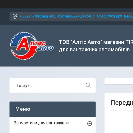
03027, Київська обл. Фастівський район, с. Новосілки вул. Васил
ТОВ "Алтіс Авто" магазин TI
для вантажних автомобілів
Передн
Запчастини для вантажівок