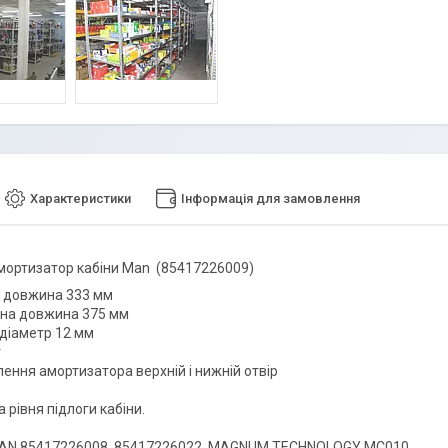
Характеристики
Інформація для замовлення
мортизатор кабіни Man (85417226009)
 довжина 333 мм
на довжина 375 мм
 діаметр 12 мм
г
лення амортизатора верхній і нижній отвір
 рівня підлоги кабіни.
MAN 85417226008, 85417226022, MAGNUM TECHNOLOGY MC010,