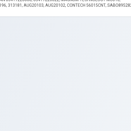
96, 313181, AUG20103, AUG20102, СONTECH 56015CNT, SABO89528