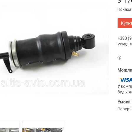
3 17
Показат
Купи
+380 (9
Viber, 
У компа
будь-я
поверн