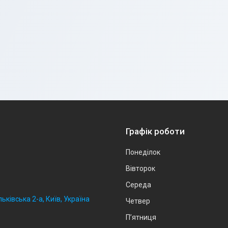
Графік роботи
Понеділок
Вівторок
Середа
ьківська 2-а, Київ, Україна
Четвер
Пʼятниця