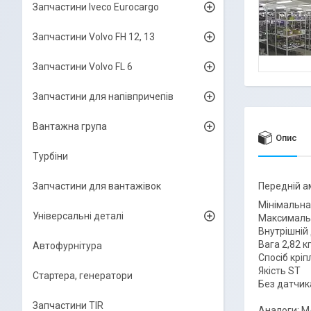
Запчастини Iveco Eurocargo
Запчастини Volvo FH 12, 13
Запчастини Volvo FL 6
Запчастини для напівпричепів
Вантажна група
Опис
Турбіни
Запчастини для вантажівок
Передній а
Мінімальна
Універсальні деталі
Максималь
Внутрішній
Вага 2,82 к
Автофурнітура
Спосіб кріп
Якість ST
Стартера, генератори
Без датчика
Запчастини TIR
Аналоги: 