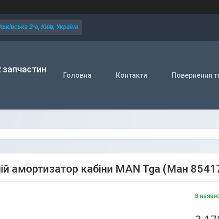
ьківська 2-а, Київ, Україна
R запчастин
Головна
Контакти
Повернення т
ій амортизатор кабіни MAN Tga (Ман 8541
В наявн