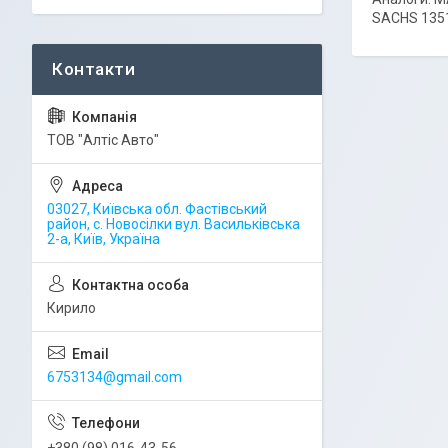
SACHS 1351
ТОВ "Алтіс Авто"
03027, Київська обл. Фастівський
район, с. Новосілки вул. Васильківська
2-а, Київ, Україна
Кирило
6753134@gmail.com
+380 (98) 016-43-56