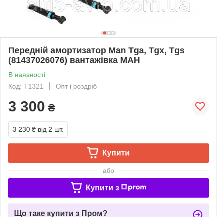
Передній амортизатор Man Tga, Tgx, Tgs
(81437026076) вантажівка МАН
В наявності
Код: T1321
Опт і роздріб
3 300
₴
3 230 ₴
від 2 шт.
Купити
або
Купити з
Що таке купити з Пром?