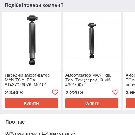
Подібні товари компанії
Передній амортизатор
Амортизатор MAN Tgs,
Амо
MAN TGA, TGX
Tga, Tgx (передній МАН
TGA
81437026076, M0101
430*700)
пере
2 340
2 220
3 6
₴
₴
Купити
Купити
Про нас
89% позитивних з 114 відгуків за рік