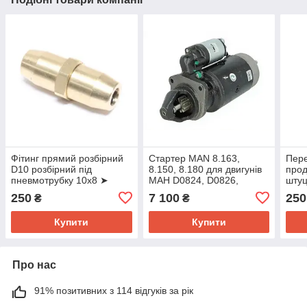
Фітинг прямий розбірний
Стартер MAN 8.163,
Пере
D10 розбірний під
8.150, 8.180 для двигунів
прод
пневмотрубку 10x8 ➤
МАН D0824, D0826,
шту
33006CNT
D0836 (10зуб'єв)
250
7 100
250
₴
₴
Купити
Купити
Про нас
91% позитивних з 114 відгуків за рік