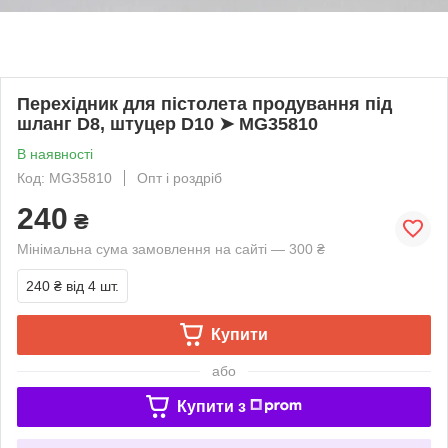
Перехідник для пістолета продування під
шланг D8, штуцер D10 ➤ MG35810
В наявності
Код: MG35810
Опт і роздріб
240
₴
Мінімальна сума замовлення на сайті — 300 ₴
240 ₴
від 4 шт.
Купити
або
Купити з