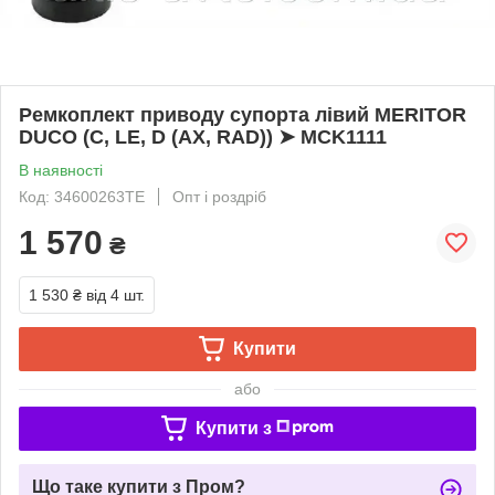
Ремкоплект приводу супорта лівий MERITOR
DUCO (C, LE, D (AX, RAD)) ➤ MCK1111
В наявності
Код: 34600263TE
Опт і роздріб
1 570
₴
1 530 ₴
від 4 шт.
Купити
або
Купити з
Що таке купити з Пром?