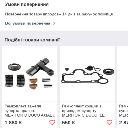
Умови повернення
Повернення товару впродовж 14 днів за рахунок покупця
Всі умови повернення
Подібні товари компанії
Ремкоплект важеля
Ремкоплект кришки з
Ремк
супорта правого
приводом супорту
супо
MERITOR D DUCO AXIAL c
MERITOR C DUCO, LE
MERI
підшипниками, роликами
DUCO ➤ MCK1041
Duc
1 880
550
2 8
₴
₴
➤ MCK1399