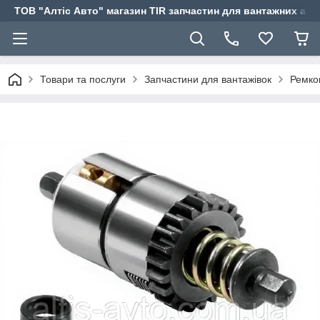
ТОВ "Алтіс Авто" магазин TIR запчастин для вантажних авт
Товари та послуги
Запчастини для вантажівок
Ремко