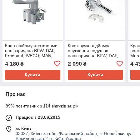
Кран підйому платформи
Кран-ручка підйому/
Кран
напівпричепа BPW, DAF,
опускання подушок
напі
Fruehauf, IVECO, MAN,
напівпричепа BPW, DAF,
Merc
Mercedes, Renault, Scania
FRUEHAUF, IVECO, MAN,
кнор
4 180
2 090
4 4
₴
₴
➤ 4630320200
Mercedes ➤ 4630320200
Купити
Купити
Про нас
89% позитивних з 114 відгуків за рік
Працює з 23.06.2015
м. Київ
03027, Київська обл. Фастівський район, с. Новосілки вул.
Васильківська 2-а, Київ, Україна