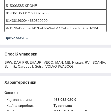
515003585 KRONE
81436196004/4630320200
814361960044630320200
A-1173=B-295=C-876=D-524=E-552=F-092=G-575=H-234
Приховати
Спосіб упаковки
BPW, DAF, FRUEHAUF, IVECO, MAN, MB, Nissan, RVI, SCANIA,
Schmitz Cargobull, Setra, VOLVO (WABCO)
Характеристики
Основні
Код запчастини
463 032 020 0
Країна виробник
Туреччина