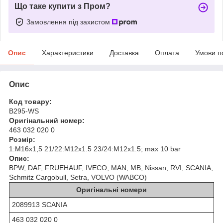
Що таке купити з Пром?
Замовлення під захистом
Опис
Характеристики
Доставка
Оплата
Умови п
Опис
Код товару:
B295-WS
Оригінальний номер:
463 032 020 0
Розмір:
1:M16x1,5 21/22:M12x1.5 23/24:M12x1.5; max 10 bar
Опис:
BPW, DAF, FRUEHAUF, IVECO, MAN, MB, Nissan, RVI, SCANIA,
Schmitz Cargobull, Setra, VOLVO (WABCO)
Оригінальні номери
2089913 SCANIA
463 032 020 0