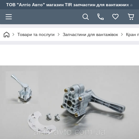
ТОВ "Алтіс Авто" магазин TIR запчастин для вантажних авт
Товари та послуги
Запчастини для вантажівок
Кран 