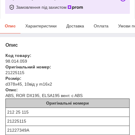
Замовлення під захистом
Опис
Характеристики
Доставка
Оплата
Умови п
Опис
Код товару:
98.014.059
Оригінальний номер:
21225115
Розмір:
d378x45, 10від у m16х2
Опис:
ABS, ROR DX195, ELSA195 вент. c ABS
Оригінальні номери
212 25 115
21225115
21227349A