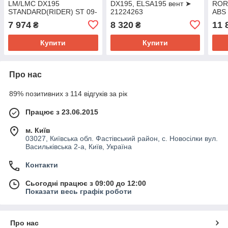
LM/LMC DX195
DX195, ELSA195 вент ➤
ROR 
STANDARD(RIDER) ST 09-
21224263
ABS 
RO095
(Win
7 974
8 320
11 
₴
₴
Купити
Купити
Про нас
89% позитивних з 114 відгуків за рік
Працює з 23.06.2015
м. Київ
03027, Київська обл. Фастівський район, с. Новосілки вул.
Васильківська 2-а, Київ, Україна
Контакти
Сьогодні працює з 09:00 до 12:00
Показати весь графік роботи
Про нас