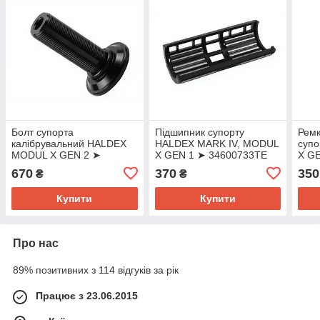
Болт супорта
Підшипник супорту
Ремк
калібрувальний HALDEX
HALDEX MARK IV, MODUL
суп
MODUL X GEN 2 ➤
X GEN 1 ➤ 34600733TE
X G
34600731TE
670
370
350
₴
₴
Купити
Купити
Про нас
89% позитивних з 114 відгуків за рік
Працює з 23.06.2015