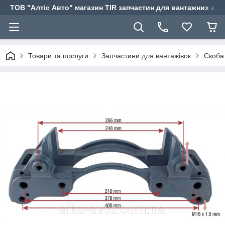
ТОВ "Алтіс Авто" магазин TIR запчастин для вантажних авт
Товари та послуги
Запчастини для вантажівок
Скоба