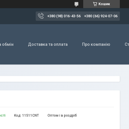
Кошик
+380 (98) 016-43-56
+380 (66) 924-07-06
а обмін
Доставка та оплата
Про компанію
Ст
ості
Код:
11511CNT
Оптом і в роздріб