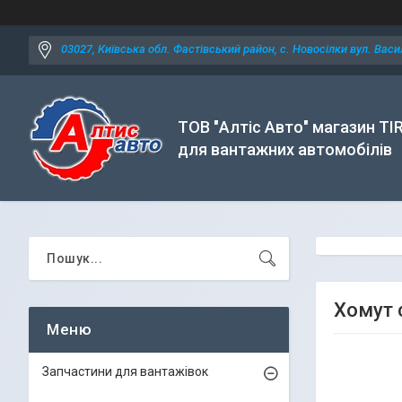
03027, Київська обл. Фастівський район, с. Новосілки вул. Васил
ТОВ "Алтіс Авто" магазин TI
для вантажних автомобілів
Хомут 
Запчастини для вантажівок