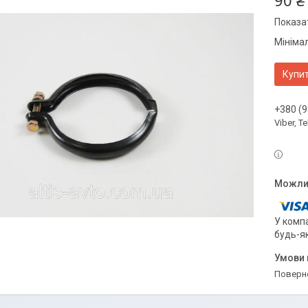
90 ₴
Показат
Мініма
Купи
+380 (9
Viber, 
У компа
будь-я
поверн