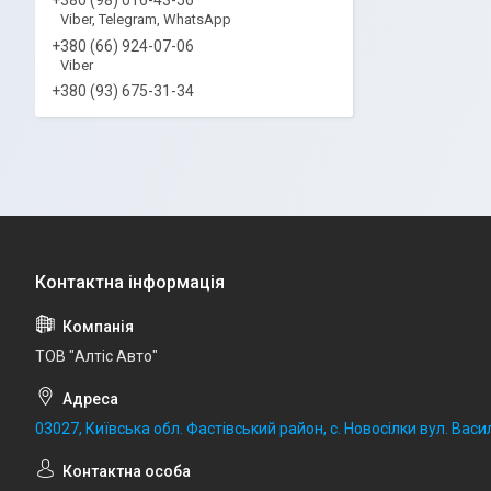
Viber, Telegram, WhatsApp
+380 (66) 924-07-06
Viber
+380 (93) 675-31-34
ТОВ "Алтіс Авто"
03027, Київська обл. Фастівський район, с. Новосілки вул. Васил