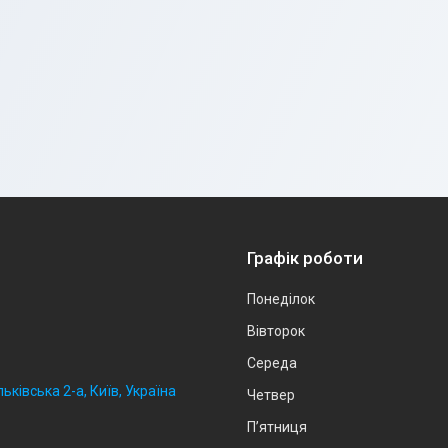
Графік роботи
Понеділок
Вівторок
Середа
ьківська 2-а, Київ, Україна
Четвер
Пʼятниця