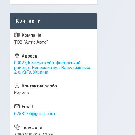
ТОВ "Алтіс Авто"
03027, Київська обл. Фастівський
район, с. Новосілки вул. Васильківська
2-а, Київ, Україна
Кирило
6753134@gmail.com
+380 (98) 016-43-56