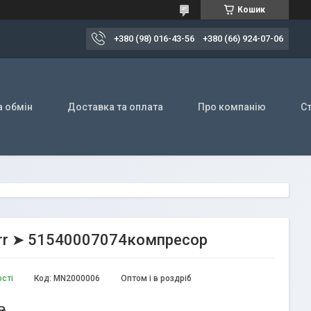
Кошик
+380 (98) 016-43-56
+380 (66) 924-07-06
а обмін
Доставка та оплата
Про компанію
Ст
rr ➤ 51540007074компресор
ості
Код:
MN2000006
Оптом і в роздріб