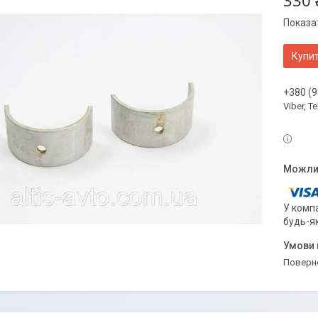
330 
Показат
Купи
+380 (9
Viber, 
У компа
будь-я
поверн