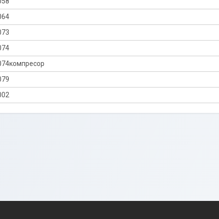
058
064
073
074
074компресор
079
002