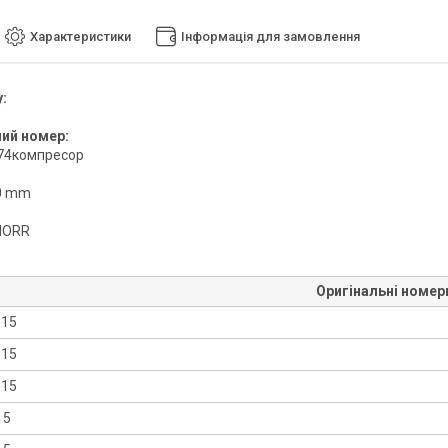
Характеристики
Інформація для замовлення
:
6
ний номер:
74компресор
0 mm
NORR
Оригінальні номер
115
515
615
15