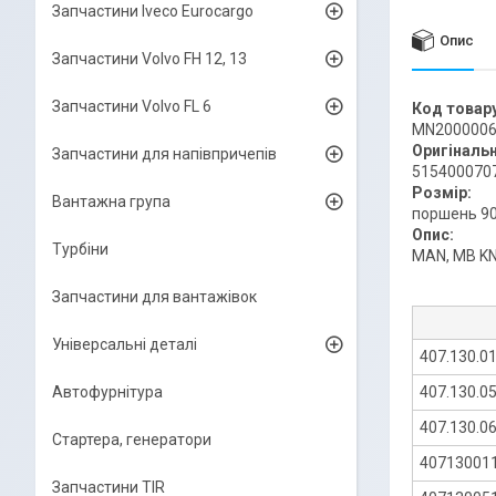
Запчастини Iveco Eurocargo
Опис
Запчастини Volvo FH 12, 13
Запчастини Volvo FL 6
Код товару
MN200000
Оригіналь
Запчастини для напівпричепів
515400070
Розмір:
Вантажна група
поршень 9
Опис:
Турбіни
MAN, MB K
Запчастини для вантажівок
Універсальні деталі
407.130.0
Автофурнітура
407.130.0
407.130.0
Стартера, генератори
40713001
Запчастини TIR