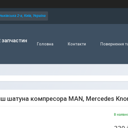
ьківська 2-а, Київ, Україна
R запчастин
Головна
Контакти
Повернення т
ш шатуна компресора MAN, Mercedes Kno
В наявн