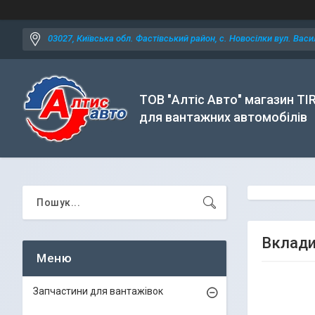
03027, Київська обл. Фастівський район, с. Новосілки вул. Васил
ТОВ "Алтіс Авто" магазин TI
для вантажних автомобілів
Вклади
Запчастини для вантажівок