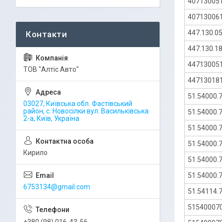
40713005
40713006
447.130.0
447.130.1
44713005
ТОВ "Алтіс Авто"
44713018
51.54000.
03027, Київська обл. Фастівський
район, с. Новосілки вул. Васильківська
51.54000.
2-а, Київ, Україна
51.54000.
51.54000.
Кирило
51.54000.
51.54000.
6753134@gmail.com
51.54114.
51540007
+380 (98) 016-43-56