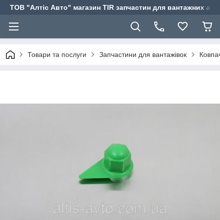
ТОВ "Алтіс Авто" магазин TIR запчастин для вантажних авт
Товари та послуги
Запчастини для вантажівок
Ковпа