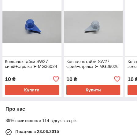
Ковпачок гайки SW27
Ковпачок гайки SW27
Ковп
синій+стрілка ➤ MG36024
сірий+стрілка ➤ MG36026
зел
10
10
10
₴
₴
Купити
Купити
Про нас
89% позитивних з 114 відгуків за рік
Працює з 23.06.2015