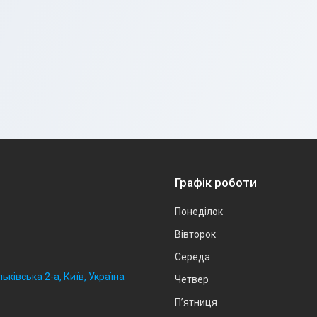
Графік роботи
Понеділок
Вівторок
Середа
ьківська 2-а, Київ, Україна
Четвер
Пʼятниця