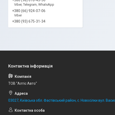
Viber, Telegram, WhatsApp
+380 (66) 924-07-06
Viber
+380 (93) 675-31-34
ТОВ "Алтіс Авто"
03027, Київська обл. Фастівський район, с. Новосілки вул. Васил