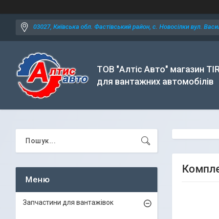
03027, Київська обл. Фастівський район, с. Новосілки вул. Васил
ТОВ "Алтіс Авто" магазин TI
для вантажних автомобілів
Компле
Запчастини для вантажівок