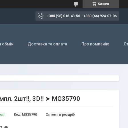
Кошик
+380 (98) 016-43-56
+380 (66) 924-07-06
а обмін
Доставка та оплата
Про компанію
Ст
мпл. 2шт!!, 3D!! ➤ MG35790
ості
Код:
MG35790
Оптом і в роздріб