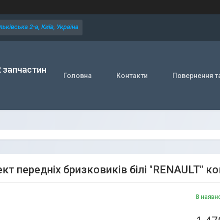
ьківська 2-а, Київ, Україна
R запчастин
Головна
Контакти
Повернення т
кт передніх бризковиків білі "RENAULT" ко
В наявн