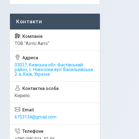
ТОВ "Алтіс Авто"
03027, Київська обл. Фастівський
район, с. Новосілки вул. Васильківська
2-а, Київ, Україна
Кирило
6753134@gmail.com
+380 (98) 016-43-56