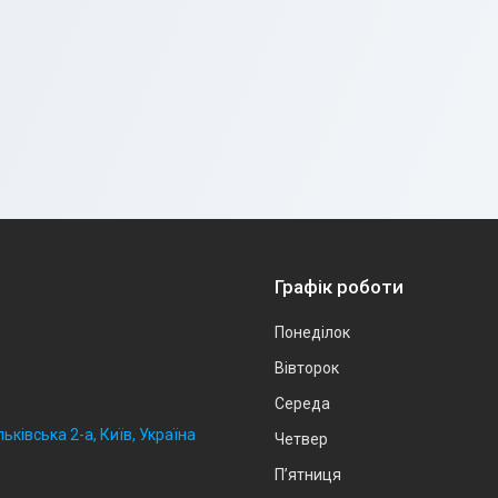
Графік роботи
Понеділок
Вівторок
Середа
ьківська 2-а, Київ, Україна
Четвер
Пʼятниця