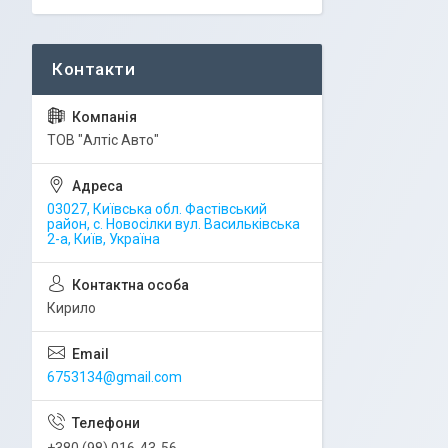
ТОВ "Алтіс Авто"
03027, Київська обл. Фастівський
район, с. Новосілки вул. Васильківська
2-а, Київ, Україна
Кирило
6753134@gmail.com
+380 (98) 016-43-56