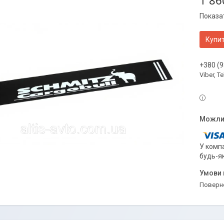
1 86
Показат
Купи
+380 (9
Viber, 
У компа
будь-я
поверн