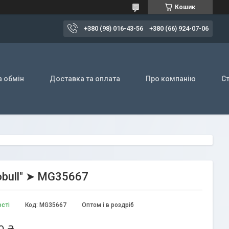
Кошик
+380 (98) 016-43-56
+380 (66) 924-07-06
а обмін
Доставка та оплата
Про компанію
Ст
obull" ➤ MG35667
ості
Код:
MG35667
Оптом і в роздріб