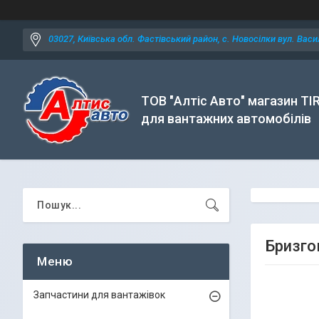
03027, Київська обл. Фастівський район, с. Новосілки вул. Васил
ТОВ "Алтіс Авто" магазин TI
для вантажних автомобілів
Бризго
Запчастини для вантажівок