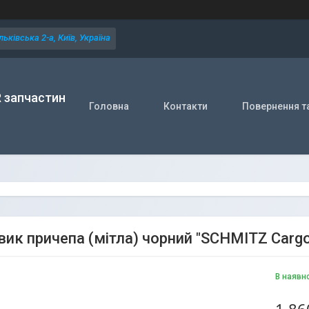
ьківська 2-а, Київ, Україна
R запчастин
Головна
Контакти
Повернення т
вик причепа (мітла) чорний "SCHMITZ Carg
В наявн