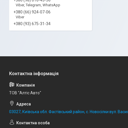
Viber, Telegram, WhatsApp
+380 (66) 924-07-06
Viber
+380 (93) 675-31-34
ТОВ "Алтіс Авто"
03027, Київська обл. Фастівський район, с. Новосілки вул. Васил