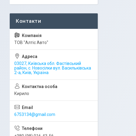
ТОВ "Алтіс Авто"
03027, Київська обл. Фастівський
район, с. Новосілки вул. Васильківська
2-а, Київ, Україна
Кирило
6753134@gmail.com
+380 (98) 016-43-56