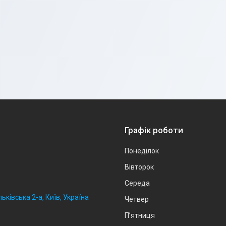
Графік роботи
Понеділок
Вівторок
Середа
ьківська 2-а, Київ, Україна
Четвер
Пʼятниця