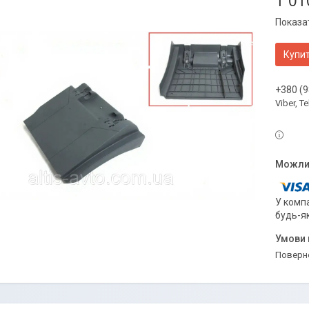
1 01
Показат
Купи
+380 (9
Viber, 
У компа
будь-я
поверн