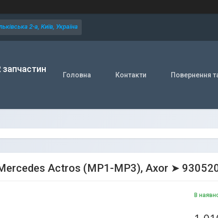
ьківська 2-а, Київ, Україна
R запчастин
Головна
Контакти
Повернення т
Mercedes Actros (MP1-MP3), Axor ➤ 93052
В наявн