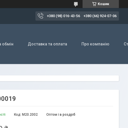
Кошик
+380 (98) 016-43-56
+380 (66) 924-07-06
а обмін
Доставка та оплата
Про компанію
Ст
00019
ості
Код:
M20.2002
Оптом і в роздріб