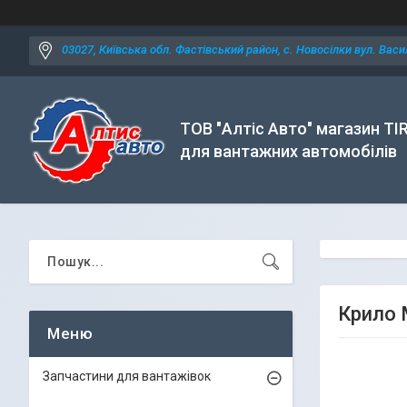
03027, Київська обл. Фастівський район, с. Новосілки вул. Васил
ТОВ "Алтіс Авто" магазин TI
для вантажних автомобілів
Крило 
Запчастини для вантажівок