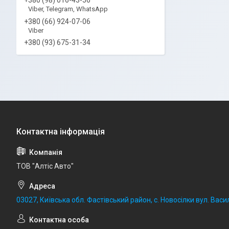
Viber, Telegram, WhatsApp
+380 (66) 924-07-06
Viber
+380 (93) 675-31-34
ТОВ "Алтіс Авто"
03027, Київська обл. Фастівський район, с. Новосілки вул. Васил