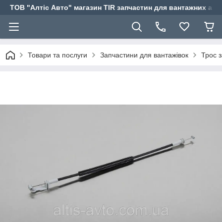
ТОВ "Алтіс Авто" магазин TIR запчастин для вантажних авт
Товари та послуги
Запчастини для вантажівок
Трос з