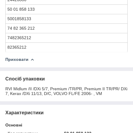
50 01 858 133
5001858133
74 82 365 212
7482365212
82365212
Приховати
Спосіб упаковки
RVI Midlum /II /DXi 5/7, Premium /TR/PR, Premium II TR/PR/ DXi
7, Kerax /DXi 11/13, D/C, VOLVO FL/FE 2006- , VM
Характеристики
Основні