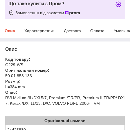
Що таке купити з Пром?
Замовлення під захистом
Опис
Характеристики
Доставка
Оплата
Умови п
Опис
Код товару:
G229-WS
Оригінальний номер:
50 01 858 133
Розмір:
L=384 mm
Опис:
RVI Midlum /II /DXi 5/7, Premium /TR/PR, Premium II TR/PR/ DXi
7, Kerax /DXi 11/13, D/C, VOLVO FL/FE 2006- , VM
Оригінальні номери
24426880