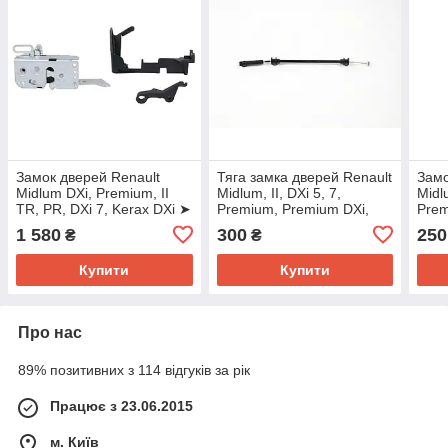
Замок дверей Renault
Тяга замка дверей Renault
Замо
Midlum DXi, Premium, II
Midlum, II, DXi 5, 7,
Midlu
TR, PR, DXi 7, Kerax DXi ➤
Premium, Premium DXi,
Prem
7420864258
Kerax, DXi ➤ 5001836273
Kera
1 580
300
250
₴
₴
Купити
Купити
Про нас
89% позитивних з 114 відгуків за рік
Працює з 23.06.2015
м. Київ