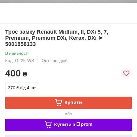
Трос замку Renault Midlum, II, DXi 5, 7,
Premium, Premium DXi, Kerax, DXi ➤
5001858133
В наявності
Код: G229-WS
Опт і роздріб
400
₴
370 ₴
від 4 шт.
Купити
або
Купити з