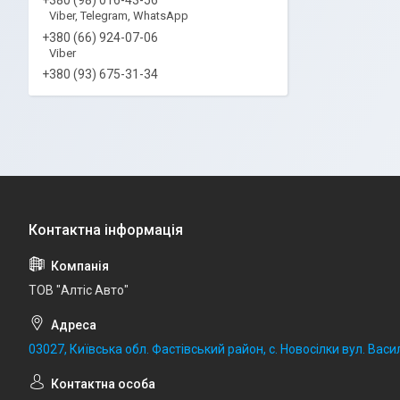
Viber, Telegram, WhatsApp
+380 (66) 924-07-06
Viber
+380 (93) 675-31-34
ТОВ "Алтіс Авто"
03027, Київська обл. Фастівський район, с. Новосілки вул. Васил