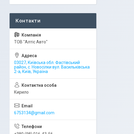
ТОВ "Алтіс Авто"
03027, Київська обл. Фастівський
район, с. Новосілки вул. Васильківська
2-а, Київ, Україна
Кирило
6753134@gmail.com
+380 (98) 016-43-56