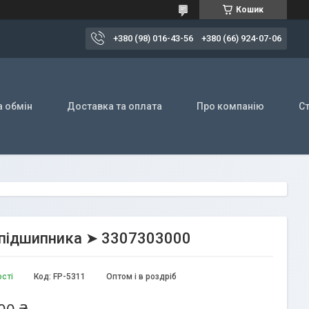
Кошик
+380 (98) 016-43-56
+380 (66) 924-07-06
а обмін
Доставка та оплата
Про компанію
Ст
 підшипника ➤ 3307303000
ості
Код:
FP-5311
Оптом і в роздріб