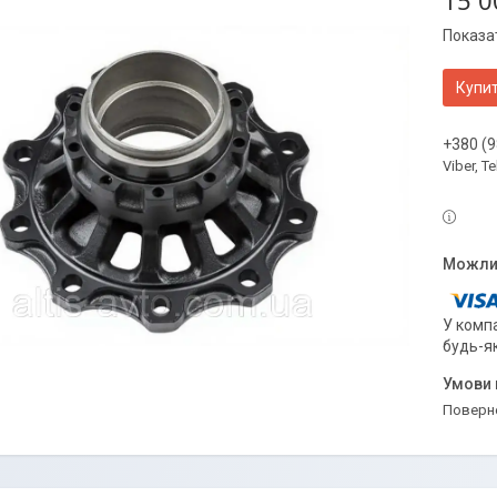
15 0
Показат
Купи
+380 (9
Viber, 
У компа
будь-я
поверн