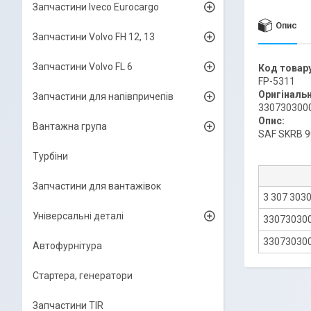
Запчастини Iveco Eurocargo
Опис
Запчастини Volvo FH 12, 13
Запчастини Volvo FL 6
Код товару
FP-5311
Оригіналь
Запчастини для напівпричепів
330730300
Опис:
Вантажна група
SAF SKRB 9
Турбіни
Запчастини для вантажівок
3 307 3030
Універсальні деталі
33073030
33073030
Автофурнітура
Стартера, генератори
Запчастини TIR