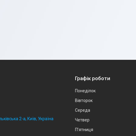
Графік роботи
Понеділок
Вівторок
Середа
ьківська 2-а, Київ, Україна
Четвер
Пʼятниця