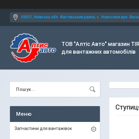
03027, Київська обл. Фастівський район, с. Новосілки вул. Васил
ТОВ "Алтіс Авто" магазин TI
для вантажних автомобілів
Ступиц
Запчастини для вантажівок