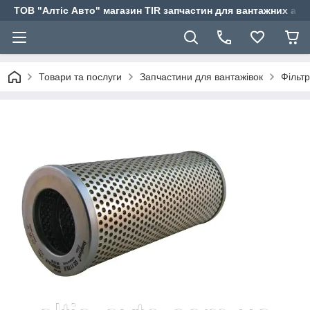
ТОВ "Алтіс Авто" магазин TIR запчастин для вантажних авт
Товари та послуги
Запчастини для вантажівок
Фільт