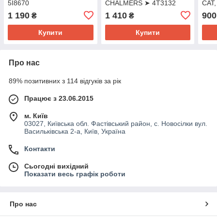
5I8670
CHALMERS ➤ 4T3132
CAT
➤ A
1 190
1 410
900
₴
₴
Купити
Купити
Про нас
89% позитивних з 114 відгуків за рік
Працює з 23.06.2015
м. Київ
03027, Київська обл. Фастівський район, с. Новосілки вул.
Васильківська 2-а, Київ, Україна
Контакти
Сьогодні вихідний
Показати весь графік роботи
Про нас