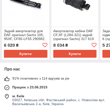
Задній амортизатор для
Амортизатор кабіни DAF
Задн
DAF оригінал Sachs 105,
CF,XF (L284-321) задній
підв
95XF, CF85-LF55 290982,
(оригінал Sachs) 317 619
6 (о
290981 (L420*670)
3178
6 020
8 034
5 2
₴
₴
підвіски
Купити
Купити
Про нас
91% позитивних з 114 відгуків за рік
Працює з 23.06.2015
м. Київ
03027, Київська обл. Фастівський район, с. Новосілки вул.
Васильківська 2-а, Київ, Україна