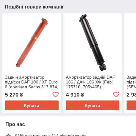
Подібні товари компанії
Задній амортизатор
Амортизатор задній DAF
Задн
підвіски DAF 106 / XF Euro
106 / ДАФ 106 ХФ (Febi
підв
6 (оригінал Sachs 317 874,
175710, 705x465)
(SE
317874)
5 270
4 910
2 9
₴
₴
Купити
Купити
Про нас
91% позитивних з 114 відгуків за рік