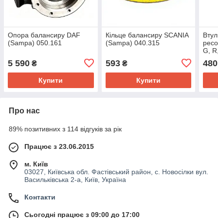
Опора балансиру DAF
Кільце балансиру SCANIA
Втул
(Sampa) 050.161
(Sampa) 040.315
ресо
G, R
5 590
593
480
₴
₴
Купити
Купити
Про нас
89% позитивних з 114 відгуків за рік
Працює з 23.06.2015
м. Київ
03027, Київська обл. Фастівський район, с. Новосілки вул.
Васильківська 2-а, Київ, Україна
Контакти
Сьогодні працює з 09:00 до 17:00