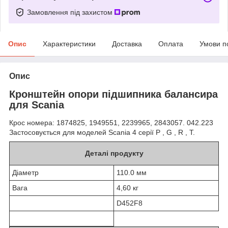
Замовлення під захистом
Опис
Характеристики
Доставка
Оплата
Умови п
Опис
Кронштейн опори підшипника балансира
для Scania
Крос номера: 1874825, 1949551, 2239965, 2843057. 042.223
Застосовується для моделей Scania 4 серії P , G , R , T.
Деталі продукту
Діаметр
110.0 мм
Вага
4,60 кг
D452F8