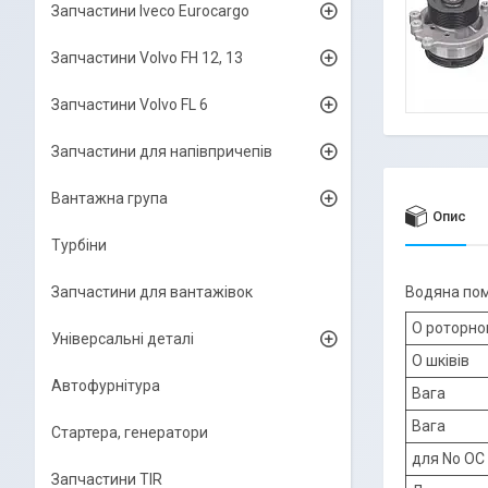
Запчастини Iveco Eurocargo
Запчастини Volvo FH 12, 13
Запчастини Volvo FL 6
Запчастини для напівпричепів
Вантажна група
Опис
Турбіни
Запчастини для вантажівок
Водяна пом
O роторно
Універсальні деталі
O шківів
Автофурнітура
Вага
Вага
Стартера, генератори
для No ОС
Запчастини TIR