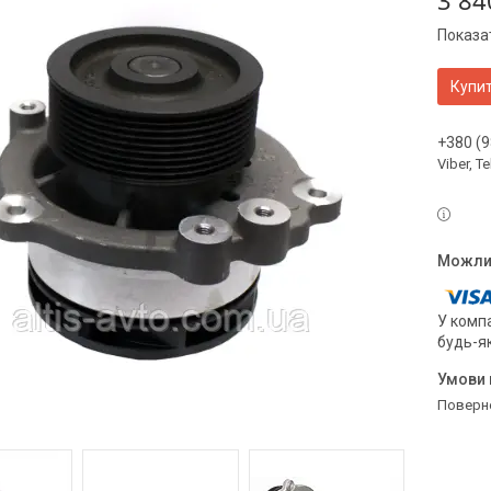
3 84
Показат
Купи
+380 (9
Viber, 
У компа
будь-я
поверн