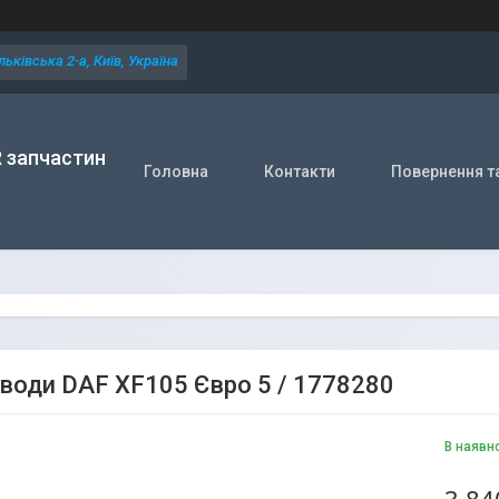
ьківська 2-а, Київ, Україна
R запчастин
Головна
Контакти
Повернення т
води DAF XF105 Євро 5 / 1778280
В наявн