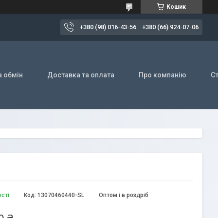
Кошик
+380 (98) 016-43-56
+380 (66) 924-07-06
а обмін
Доставка та оплата
Про компанію
Ст
ості
Код:
13070460440-SL
Оптом і в роздріб