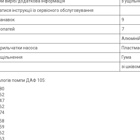
й виріб/додаткова інформація
з ущіль
ися інструкції із сервісного обслуговування
канавок
9
лопатей
7
Алюміні
крильчатки насоса
Пластма
ущільнення
Гума
зі шківо
логів помпи ДАФ 105:
80
62
47
62
74
58
59
62
63