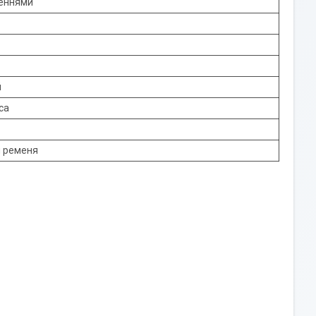
неннями
й
са
м ременя