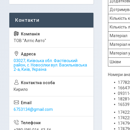
Додаткови
Дотримуват
Кількість 
Кількість 
Матеріал
ТОВ "Алтіс Авто"
Матеріал 
Матеріал 
03027, Київська обл. Фастівський
Шківи
район, с. Новосілки вул. Васильківська
2-а, Київ, Україна
Номери ана
17782
16647
Кирило
09311
18281
16539
6753134@gmail.com
17422
17422
17479
17479
+380 (98) 016-43-56