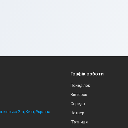
Графік роботи
Понеділок
Вівторок
Середа
ьківська 2-а, Київ, Україна
Четвер
Пʼятниця