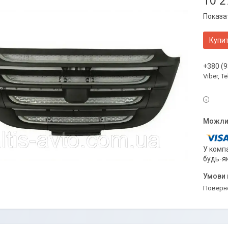
10 2
Показат
Купи
+380 (9
Viber, 
У компа
будь-я
поверн