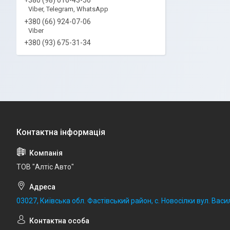
Viber, Telegram, WhatsApp
+380 (66) 924-07-06
Viber
+380 (93) 675-31-34
ТОВ "Алтіс Авто"
03027, Київська обл. Фастівський район, с. Новосілки вул. Васил