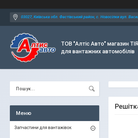
03027, Київська обл. Фастівський район, с. Новосілки вул. Васил
ТОВ "Алтіс Авто" магазин TI
для вантажних автомобілів
Решітк
Запчастини для вантажівок