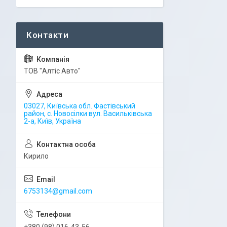
ТОВ "Алтіс Авто"
03027, Київська обл. Фастівський
район, с. Новосілки вул. Васильківська
2-а, Київ, Україна
Кирило
6753134@gmail.com
+380 (98) 016-43-56