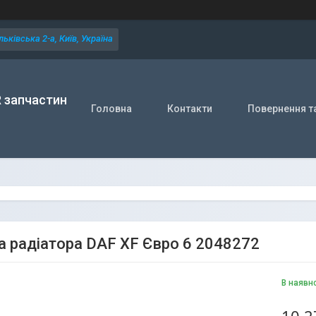
ьківська 2-а, Київ, Україна
R запчастин
Головна
Контакти
Повернення т
а радіатора DAF XF Євро 6 2048272
В наявн