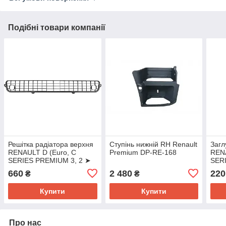
Подібні товари компанії
Решітка радіатора верхня
Ступінь нижній RH Renault
Загл
RENAULT D (Euro, C
Premium DP-RE-168
RENA
SERIES PREMIUM 3, 2 ➤
SER
5010578350
501
660
2 480
220
₴
₴
Купити
Купити
Про нас