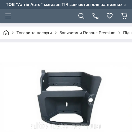
ТОВ "Алтіс Авто" магазин TIR запчастин для вантажних авт
Товари та послуги
Запчастини Renault Premium
Підн