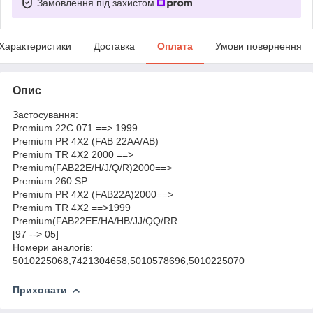
Замовлення під захистом
Характеристики
Доставка
Оплата
Умови повернення
Опис
Застосування:
Premium 22C 071 ==> 1999
Premium PR 4X2 (FAB 22AA/AB)
Premium TR 4X2 2000 ==>
Premium(FAB22E/H/J/Q/R)2000==>
Premium 260 SP
Premium PR 4X2 (FAB22A)2000==>
Premium TR 4X2 ==>1999
Premium(FAB22EE/HA/HB/JJ/QQ/RR
[97 --> 05]
Номери аналогів:
5010225068,7421304658,5010578696,5010225070
Приховати