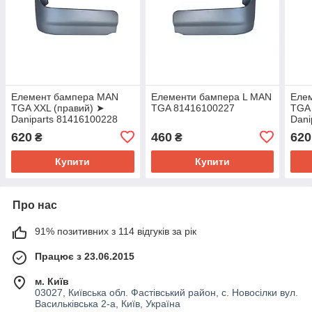
Елемент бампера MAN
Елементи бампера L MAN
Еле
TGA XXL (правий) ➤
TGA 81416100227
TGA 
Daniparts 81416100228
Dani
620
460
620
₴
₴
Купити
Купити
Про нас
91% позитивних з 114 відгуків за рік
Працює з 23.06.2015
м. Київ
03027, Київська обл. Фастівський район, с. Новосілки вул.
Васильківська 2-а, Київ, Україна