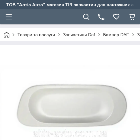
ТОВ "Алтіс Авто" магазин TIR запчастин для вантажних авт
Товари та послуги
Запчастини Daf
Бампер DAF
З