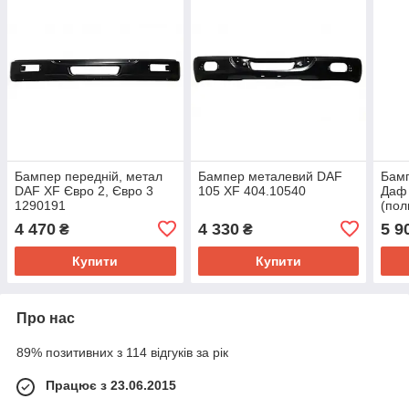
Бампер передній, метал
Бампер металевий DAF
Бамп
DAF XF Євро 2, Євро 3
105 XF 404.10540
Даф 
1290191
(пол
4 470
4 330
5 9
₴
₴
Купити
Купити
Про нас
89% позитивних з 114 відгуків за рік
Працює з 23.06.2015