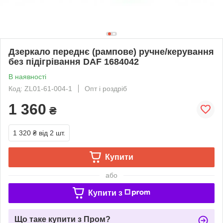
Дзеркало переднє (рампове) ручне/керування
без підігрівання DAF 1684042
В наявності
Код: ZL01-61-004-1
Опт і роздріб
1 360
₴
1 320 ₴
від 2 шт.
Купити
або
Купити з
Що таке купити з Пром?