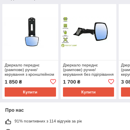
Дзеркало переднє
Дзеркало переднє
Дзер
(рампове) ручне/
(рампове) ручне/
(рам
керування з кронштейном
керування без підігрівання
керу
і кришкою Volvo FH4 ZL01-
MAN 313-MN7201
Merc
1 850
1 700
3 0
₴
₴
51-035B
Купити
Купити
Про нас
91% позитивних з 114 відгуків за рік