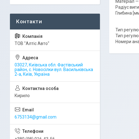
Матеріал —
Радіус виги
Глибина [м
Тип регулю
Тип регулю
Номери ана
ТОВ "Алтіс Авто"
03027, Київська обл. Фастівський
район, с. Новосілки вул. Васильківська
2-а, Київ, Україна
Кирило
6753134@gmail.com
+380 (98) 016-43-56