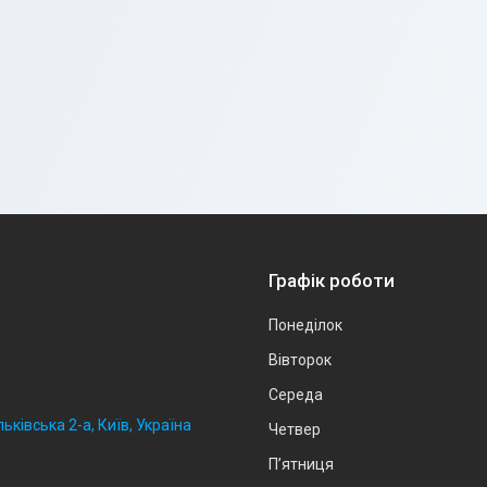
Графік роботи
Понеділок
Вівторок
Середа
ьківська 2-а, Київ, Україна
Четвер
Пʼятниця