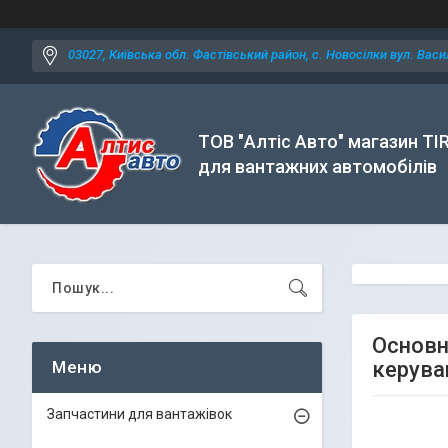
03027, Київська обл. Фастівський район, с. Новосілки вул. Васил
ТОВ "Алтіс Авто" магазин TI
для вантажних автомобілів
Основн
керува
Запчастини для вантажівок