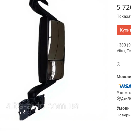
5 72
Показат
Купи
+380 (9
Viber, 
У компа
будь-я
поверн