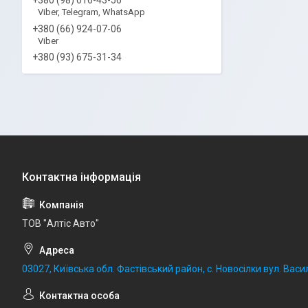
Viber, Telegram, WhatsApp
+380 (66) 924-07-06
Viber
+380 (93) 675-31-34
ТОВ "Алтіс Авто"
03027, Київська обл. Фастівський район, с. Новосілки вул. Васил