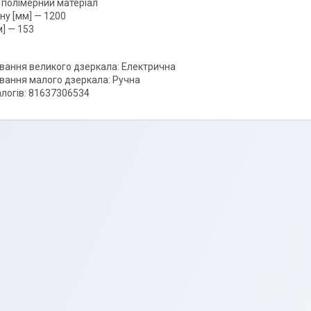
 полімерний матеріал
ну [мм] — 1200
м] — 153
вання великого дзеркала: Електрична
вання малого дзеркала: Ручна
логів: 81637306534