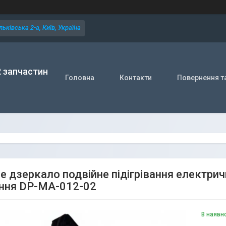
ьківська 2-а, Київ, Україна
R запчастин
Головна
Контакти
Повернення т
е дзеркало подвійне підігрівання електри
ння DP-MA-012-02
В наявн