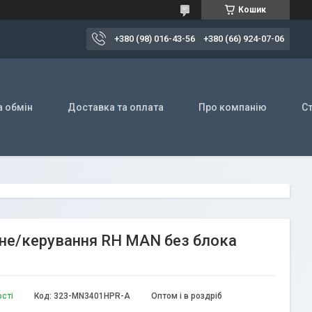
Кошик
+380 (98) 016-43-56
+380 (66) 924-07-06
а обмін
Доставка та оплата
Про компанію
Ст
чне/керування RH MAN без блока
ості
Код:
323-MN3401HPR-A
Оптом і в роздріб