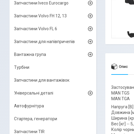
Запчастини Iveco Eurocargo
Запчастини Volvo FH 12, 13
Запчастини Volvo FL 6
Запчастини для напівпричепів
Вантажна група
Опис
Турбіни
Запчастини для вантажівок
Застосуван
Універсальні деталі
MAN TGS
MAN TGA
Автофурнітура
Напруга [В]
Довжина [м
Ширина (кр
Стартера, генератори
Вес [кг] -- 5
Колір чорн
Запчастини TIR