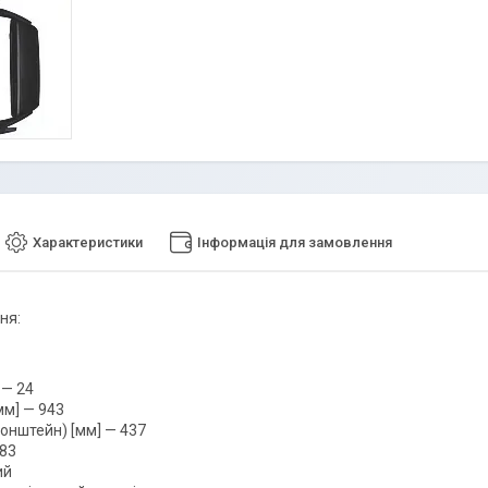
Характеристики
Інформація для замовлення
ня:
 — 24
м] — 943
онштейн) [мм] — 437
,83
ий