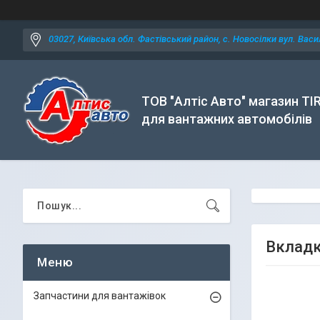
03027, Київська обл. Фастівський район, с. Новосілки вул. Васил
ТОВ "Алтіс Авто" магазин TI
для вантажних автомобілів
Вкладк
Запчастини для вантажівок