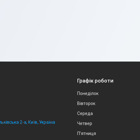
Графік роботи
Понеділок
Вівторок
Середа
ьківська 2-а, Київ, Україна
Четвер
Пʼятниця