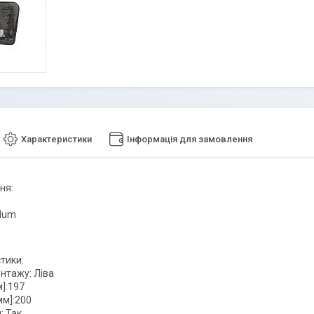
Характеристики
Інформація для замовлення
ня:
dlum
тики:
нтажу: Ліва
]:197
м]:200
: Так