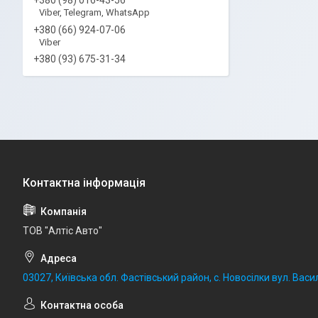
Viber, Telegram, WhatsApp
+380 (66) 924-07-06
Viber
+380 (93) 675-31-34
ТОВ "Алтіс Авто"
03027, Київська обл. Фастівський район, с. Новосілки вул. Васил