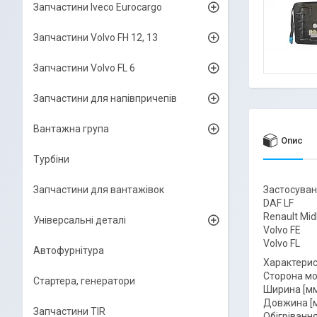
Запчастини Iveco Eurocargo
Запчастини Volvo FH 12, 13
Запчастини Volvo FL 6
Запчастини для напівпричепів
Вантажна група
Опис
Турбіни
Запчастини для вантажівок
Застосуван
DAF LF
Renault Mi
Універсальні деталі
Volvo FE
Volvo FL
Автофурнітура
Характерис
Сторона мо
Стартера, генератори
Ширина [мм
Довжина [м
Запчастини TIR
Обігрівання