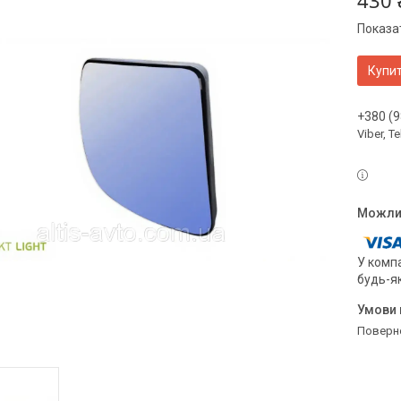
430 
Показат
Купи
+380 (9
Viber, 
У компа
будь-я
поверн