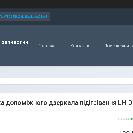
ьківська 2-а, Київ, Україна
R запчастин
Головна
Контакти
Повернення т
а допоміжного дзеркала підігрівання LH DA
В наявн