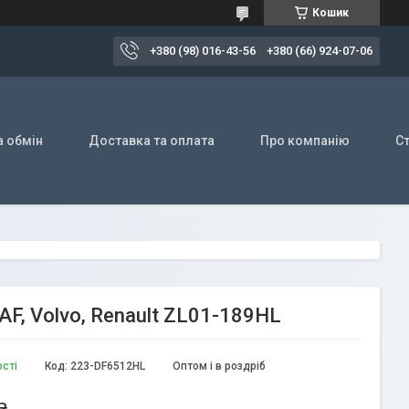
Кошик
+380 (98) 016-43-56
+380 (66) 924-07-06
а обмін
Доставка та оплата
Про компанію
Ст
F, Volvo, Renault ZL01-189HL
ості
Код:
223-DF6512HL
Оптом і в роздріб