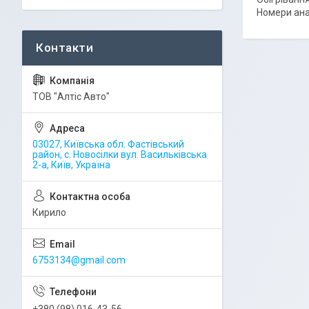
Номери ана
ТОВ "Алтіс Авто"
03027, Київська обл. Фастівський
район, с. Новосілки вул. Васильківська
2-а, Київ, Україна
Кирило
6753134@gmail.com
+380 (98) 016-43-56