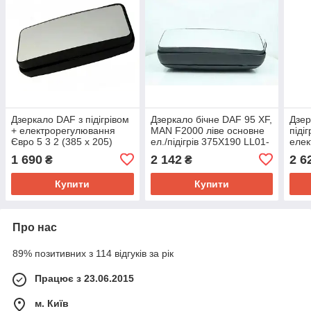
Дзеркало DAF з підігрівом
Дзеркало бічне DAF 95 XF,
Дзер
+ електрорегулювання
MAN F2000 ліве основне
піді
Євро 5 3 2 (385 x 205)
ел./підігрів 375X190 LL01-
еле
1610186
13-005H
Paco
1 690
2 142
2 6
₴
₴
Купити
Купити
Про нас
89% позитивних з 114 відгуків за рік
Працює з 23.06.2015
м. Київ