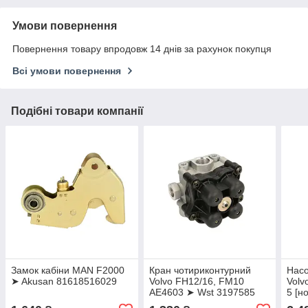
Умови повернення
Повернення товару впродовж 14 днів за рахунок покупця
Всі умови повернення
Подібні товари компанії
Замок кабіни MAN F2000
Кран чотириконтурний
Насо
➤ Akusan 81618516029
Volvo FH12/16, FM10
Volv
AE4603 ➤ Wst 3197585
5 [н