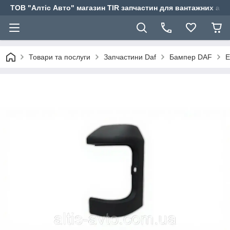
ТОВ "Алтіс Авто" магазин TIR запчастин для вантажних авт
Товари та послуги
Запчастини Daf
Бампер DAF
Е