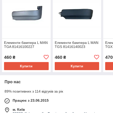
Елементи бампера L MAN
Елементи бампера L MAN
Еле
TGA 81416100227
TGS 81416140023
TGX
460
460
470
₴
₴
Купити
Купити
Про нас
89% позитивних з 114 відгуків за рік
Працює з 23.06.2015
м. Київ