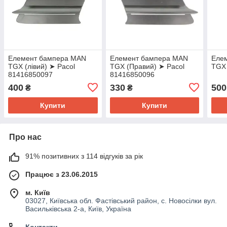
Елемент бампера MAN
Елемент бампера MAN
Еле
TGX (лівий) ➤ Pacol
TGX (Правий) ➤ Pacol
TGX
81416850097
81416850096
400
330
500
₴
₴
Купити
Купити
Про нас
91% позитивних з 114 відгуків за рік
Працює з 23.06.2015
м. Київ
03027, Київська обл. Фастівський район, с. Новосілки вул.
Васильківська 2-а, Київ, Україна
Контакти